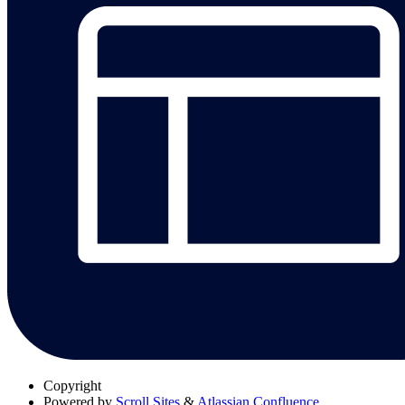
Copyright
Powered by
Scroll Sites
&
Atlassian Confluence