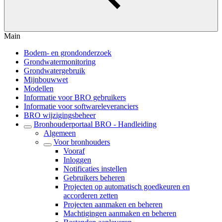
Main
Bodem- en grondonderzoek
Grondwatermonitoring
Grondwatergebruik
Mijnbouwwet
Modellen
Informatie voor BRO gebruikers
Informatie voor softwareleveranciers
BRO wijzigingsbeheer
Bronhouderportaal BRO - Handleiding
Algemeen
Voor bronhouders
Vooraf
Inloggen
Notificaties instellen
Gebruikers beheren
Projecten op automatisch goedkeuren en
accorderen zetten
Projecten aanmaken en beheren
Machtigingen aanmaken en beheren