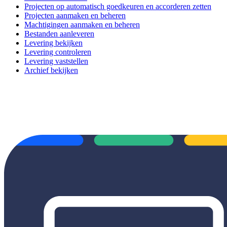
Projecten op automatisch goedkeuren en accorderen zetten
Projecten aanmaken en beheren
Machtigingen aanmaken en beheren
Bestanden aanleveren
Levering bekijken
Levering controleren
Levering vaststellen
Archief bekijken