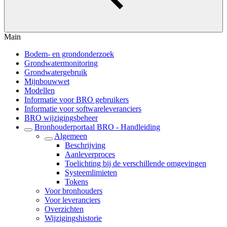
Main
Bodem- en grondonderzoek
Grondwatermonitoring
Grondwatergebruik
Mijnbouwwet
Modellen
Informatie voor BRO gebruikers
Informatie voor softwareleveranciers
BRO wijzigingsbeheer
Bronhouderportaal BRO - Handleiding
Algemeen
Beschrijving
Aanleverproces
Toelichting bij de verschillende omgevingen
Systeemlimieten
Tokens
Voor bronhouders
Voor leveranciers
Overzichten
Wijzigingshistorie