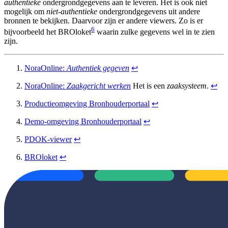
authentieke
ondergrondgegevens aan te leveren. Het is ook niet
mogelijk om
niet-authentieke
ondergrondgegevens uit andere
bronnen te bekijken. Daarvoor zijn er andere viewers. Zo is er
6
bijvoorbeeld het BROloket
waarin zulke gegevens wel in te zien
zijn.
NoraOnline:
Authentiek gegeven
↩︎
NoraOnline:
Zaakgericht werken
Het is een
zaaksysteem
.
↩︎
Productieomgeving Bronhouderportaal
↩︎
Demo-omgeving Bronhouderportaal
↩︎
PDOK-viewer
↩︎
BROloket
↩︎