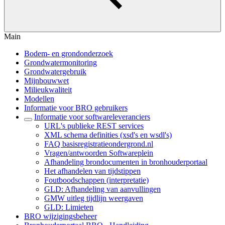
Main
Bodem- en grondonderzoek
Grondwatermonitoring
Grondwatergebruik
Mijnbouwwet
Milieukwaliteit
Modellen
Informatie voor BRO gebruikers
Informatie voor softwareleveranciers
URL's publieke REST services
XML schema definities (xsd's en wsdl's)
FAQ basisregistratieondergrond.nl
Vragen/antwoorden Softwareplein
Afhandeling brondocumenten in bronhouderportaal
Het afhandelen van tijdstippen
Foutboodschappen (interpretatie)
GLD: Afhandeling van aanvullingen
GMW uitleg tijdlijn weergaven
GLD: Limieten
BRO wijzigingsbeheer