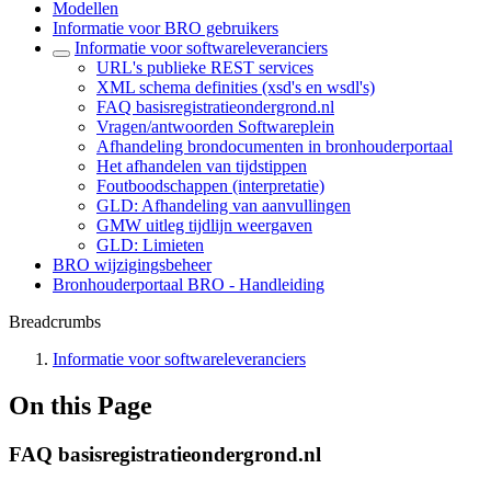
Modellen
Informatie voor BRO gebruikers
Informatie voor softwareleveranciers
URL's publieke REST services
XML schema definities (xsd's en wsdl's)
FAQ basisregistratieondergrond.nl
Vragen/antwoorden Softwareplein
Afhandeling brondocumenten in bronhouderportaal
Het afhandelen van tijdstippen
Foutboodschappen (interpretatie)
GLD: Afhandeling van aanvullingen
GMW uitleg tijdlijn weergaven
GLD: Limieten
BRO wijzigingsbeheer
Bronhouderportaal BRO - Handleiding
Breadcrumbs
Informatie voor softwareleveranciers
On this Page
FAQ basisregistratieondergrond.nl