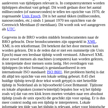
aanleveren van tijdstippen relevant is. In computersystemen worden
tijdstippen absoluut vast gelegd. Dit wordt gedaan door het aantal
milliseconden (of nanoseconden) te tellen ten opzichte van 1970, de
zogenaamde
Unix Epoch
. Dit is het aantal tikken (milliseconden,
nanoseconden, etc.) sinds 1 januari 1970 ten opzichten van de
Greenwich Meridiaan (0 meridiaan). Dit wordt ook wel aangegeven
als
UTC
.
Gegevens in de BRO worden middels brondocumenten naar de
BRO gebracht. Deze brondocumenten zijn opgesteld in
XML
.
XML is een tekstformaat. Dit betekent dat het door mensen kan
worden gelezen. Dit is de reden dat er niet een nummertje (de Unix
Epoch) maar een leesbaar tijdstip wordt verstuurd. Alhoewel XML
door zowel mensen als machines (computers) kan worden gelezen,
is interpretatie door mensen soms lastig. Het overdragen van
tijdstippen (in tekst formaat) is gestandaardiseerd in een
internationale ISO standaard:
ISO 8601
. Het probleem hierbij is dat
dit altijd ten opzichte van een lokale setting gebeurt. 8:45 (het
huidige tijdstip terwijl deze tekst wordt getypt) is niet hetzelfde
tijdstip in Nederland als in bijvoorbeeld Groot Brittannië. Tijdzone
en lokale afspraken (zomer/wintertijd) bepalen hoe wij het tijdstip
zoals wij dat van een klok lezen moeten vertalen naar een absoluut
tijdstip (zoals de unix epoch) die geschikt zijn voor opslag. Er is dus
meer context nodig om een tijdstip te interpreteren. Lokale
informatie ten tijde van het tijdstip is relevant, zeker voor historische