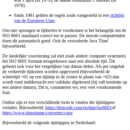
was 1 april (in 1979), de laatste einddatum 1 oktober (in
1978).
Sinds 1981 gelden de regels zoals vastgesteld in een
richtlijn
van de Europese Unie
.
Om rare sprongen in tijdseries te voorkomen is het belangrijk om de
ISO 8601 standaard correct toe te passen. De meeste computertalen
doen dit automatisch goed. Ook de verouderde Java 'Date'
bijvoorbeeld.
De landelijke voorziening zal (net zoals andere computer systemen)
het ISO 8601 formaat terugrekenen naar een absolute tijd. Dit
gebeurt ook voor het vergelijken van datum delen. Als per ongeluk
de verkeerde tijdzones worden opgevoerd (bijvoorbeeld de
wintertijd +01 op een tijdstip in de zomer in plaats van +02) dan
wordt rond middernacht een validatie afgekeurd (hij valt tenslotte op
een andere datum). Dit is, constateren we, een veel voorkomende
fout.
Online zijn er een verschillende tools te vinden die tijdstippen
vertalen. Bijvoorbeeld;
https://dencode.com/en/date/iso8601
of
https://www.timestamp-converter.com/
Bijvoorbeeld de volgende tijdstippen in Nederland: