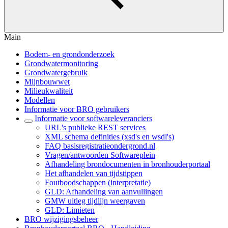
Main
Bodem- en grondonderzoek
Grondwatermonitoring
Grondwatergebruik
Mijnbouwwet
Milieukwaliteit
Modellen
Informatie voor BRO gebruikers
Informatie voor softwareleveranciers
URL's publieke REST services
XML schema definities (xsd's en wsdl's)
FAQ basisregistratieondergrond.nl
Vragen/antwoorden Softwareplein
Afhandeling brondocumenten in bronhouderportaal
Het afhandelen van tijdstippen
Foutboodschappen (interpretatie)
GLD: Afhandeling van aanvullingen
GMW uitleg tijdlijn weergaven
GLD: Limieten
BRO wijzigingsbeheer