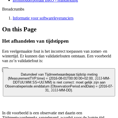
Bronhouderportaal BRO - Handleiding
Breadcrumbs
Informatie voor softwareleveranciers
On this Page
Het afhandelen van tijdstippen
Een veelgemaakte fout is het incorrect toepassen van zomer- en
wintertijd. Er kunnen dan validatiefouten ontstaan. Een voorbeeld
van zo’n validatiefout is:
Datumdeel van Tijdmeetwaardepaar.tijdstip meting
(MeasurementTVP.time) = (2016-08-01T00:00:00+02:00, JJJJ-MM-
DDTUU:MM:SS+UU:MM) is niet correct: moet gelijk zijn aan
Observatieperiode.einddatum (ObservationPeriod.endDate) = (2016-07-
31, JJJJ-MM-DD).
In dit voorbeeld is een observatie met daarin een
Tijdmeetwaardereeks aangeleverd, waarbij voor de laatste tijd-