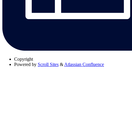
Copyright
Powered by
Scroll Sites
&
Atlassian Confluence