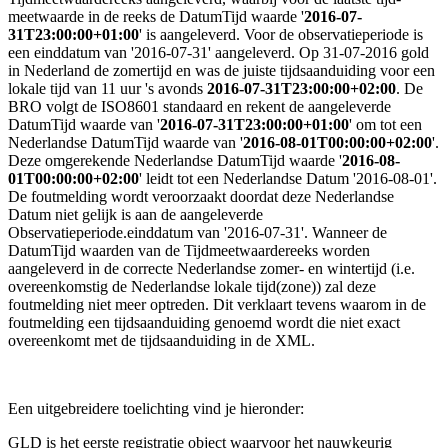
meetwaarde in de reeks de DatumTijd waarde '
2016-07-
31T23:00:00+01:00
' is aangeleverd. Voor de observatieperiode is
een einddatum van '2016-07-31' aangeleverd.
Op 31-07-2016 gold
in Nederland de zomertijd en was de juiste tijdsaanduiding voor een
lokale tijd van 11 uur 's avonds
2016-07-31T23:00:00+02:00
.
De
BRO volgt de ISO8601 standaard en rekent de aangeleverde
DatumTijd waarde van '
2016-07-31T23:00:00+01:00
' om tot een
Nederlandse DatumTijd waarde van '
2016-08-01T00:00:00+02:00
'.
Deze omgerekende Nederlandse DatumTijd waarde '
2016-08-
01T00:00:00+02:00
' leidt tot een Nederlandse Datum '2016-08-01'.
De foutmelding wordt veroorzaakt doordat deze Nederlandse
Datum niet gelijk is aan de aangeleverde
Observatieperiode.einddatum van '2016-07-31'.
Wanneer de
DatumTijd waarden van de Tijdmeetwaardereeks worden
aangeleverd in de correcte Nederlandse zomer- en wintertijd (i.e.
overeenkomstig de Nederlandse lokale tijd(zone)) zal deze
foutmelding niet meer optreden.
Dit verklaart tevens waarom in de
foutmelding een tijdsaanduiding genoemd wordt die niet exact
overeenkomt met de tijdsaanduiding in de XML.
Een uitgebreidere toelichting vind je hieronder:
GLD is het eerste registratie object waarvoor het nauwkeurig