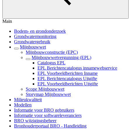
Main
Bodem- en grondonderzoek
Grondwatermonitoring
Grondwatergebruik
Mijnbouwwet
Mijnbouwconstructie (EPC)
Mijnbouwwetvergunning (EPL)
Catalogus EPL
EPL Berichtencatalogus innamewebservice
EPL Voorbeeldberichten Inname
EPL Berichtencatalogus Uitgifte
EPL Voorbeeldberichten Uitgifte
Scope Mijnbouwwet
Storymap Mijnbouwwet
Milieukwaliteit
Modellen
Informatie voor BRO gebruikers
Informatie voor softwareleveranciers
BRO wijzigingsbeheer
Bronhouderportaal BRO - Handleiding