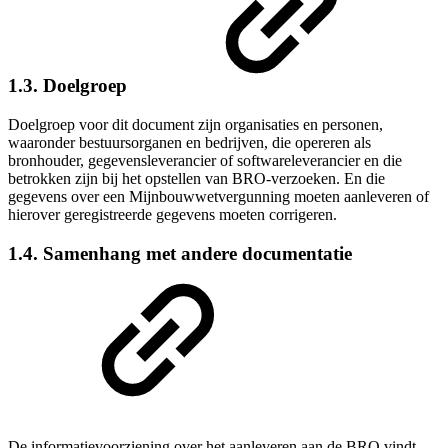
1.3. Doelgroep
Doelgroep voor dit document zijn organisaties en personen,
waaronder bestuursorganen en bedrijven, die opereren als
bronhouder,
gegevensleverancier
of softwareleverancier en die
betrokken zijn bij het opstellen van BRO-verzoeken. En die
gegevens over een
Mijnbouwwetvergunning
moeten aanleveren of
hierover geregistreerde gegevens moeten corrigeren.
1.4. Samenhang met andere documentatie
De informatievoorziening over het aanleveren aan de BRO vindt