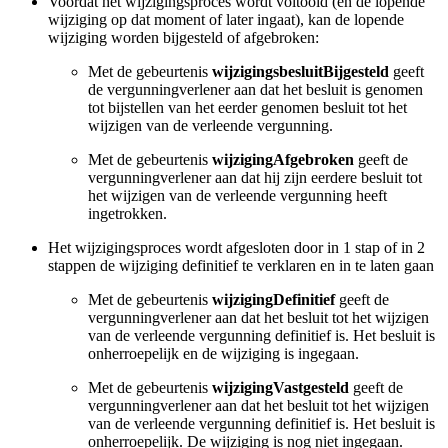
Voordat het wijzigingsproces wordt voltooid (en de lopende
wijziging op dat moment of later ingaat), kan de lopende
wijziging worden bijgesteld of afgebroken:
Met de gebeurtenis
wijzigingsbesluitBijgesteld
geeft
de vergunningverlener aan dat het besluit is genomen
tot bijstellen van het eerder genomen besluit tot het
wijzigen van de verleende vergunning.
Met de gebeurtenis
wijzigingAfgebroken
geeft de
vergunningverlener aan dat hij zijn eerdere besluit tot
het wijzigen van de verleende vergunning heeft
ingetrokken.
Het wijzigingsproces wordt afgesloten door in 1 stap of in 2
stappen de wijziging definitief te verklaren en in te laten gaan
Met de gebeurtenis
wijzigingDefinitief
geeft de
vergunningverlener aan dat het besluit tot het wijzigen
van de verleende vergunning definitief is. Het besluit is
onherroepelijk en de wijziging is ingegaan.
Met de gebeurtenis
wijzigingVastgesteld
geeft de
vergunningverlener aan dat het besluit tot het wijzigen
van de verleende vergunning definitief is. Het besluit is
onherroepelijk. De wijziging is nog niet ingegaan.