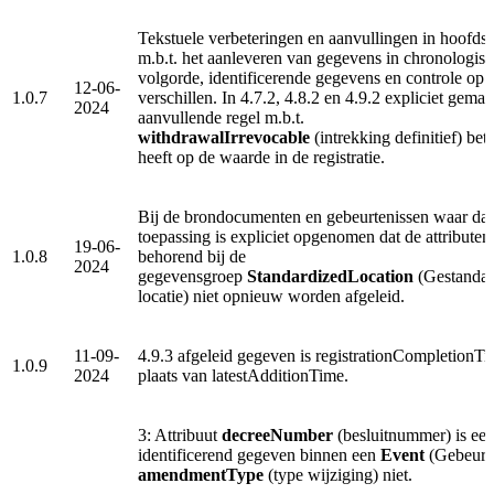
Tekstuele verbeteringen en aanvullingen in hoofds
m.b.t. het aanleveren van gegevens in chronologis
volgorde, identificerende gegevens en controle op
12-06-
1.0.7
verschillen. In 4.7.2, 4.8.2 en 4.9.2 expliciet gemaa
2024
aanvullende regel m.b.t.
withdrawalIrrevocable
(intrekking definitief) bet
heeft op de waarde in de registratie.
Bij de brondocumenten en gebeurtenissen waar dat
toepassing is expliciet opgenomen dat de attributen
19-06-
1.0.8
behorend bij de
2024
gegevensgroep
StandardizedLocation
(Gestandaa
locatie) niet opnieuw worden afgeleid.
11-09-
4.9.3 afgeleid gegeven is registrationCompletionTi
1.0.9
2024
plaats van latestAdditionTime.
3: Attribuut
decreeNumber
(besluitnummer) is ee
identificerend gegeven binnen een
Event
(Gebeurte
amendmentType
(type wijziging) niet.