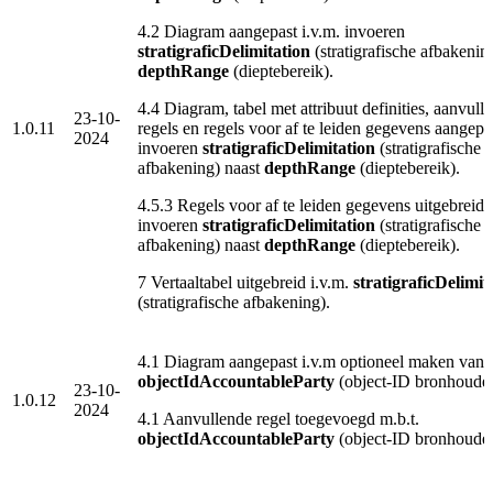
4.2 Diagram aangepast i.v.m. invoeren
stratigraficDelimitation
(stratigrafische afbakenin
depthRange
(dieptebereik).
4.4 Diagram, tabel met attribuut definities, aanvull
23-10-
1.0.11
regels en regels voor af te leiden gegevens aangepas
2024
invoeren
stratigraficDelimitation
(stratigrafische
afbakening) naast
depthRange
(dieptebereik).
4.5.3 Regels voor af te leiden gegevens uitgebreid i
invoeren
stratigraficDelimitation
(stratigrafische
afbakening) naast
depthRange
(dieptebereik).
7 Vertaaltabel uitgebreid i.v.m.
stratigraficDelimit
(stratigrafische afbakening).
4.1 Diagram aangepast i.v.m optioneel maken van
objectIdAccountableParty
(object-ID bronhouder
23-10-
1.0.12
2024
4.1 Aanvullende regel toegevoegd m.b.t.
objectIdAccountableParty
(object-ID bronhouder