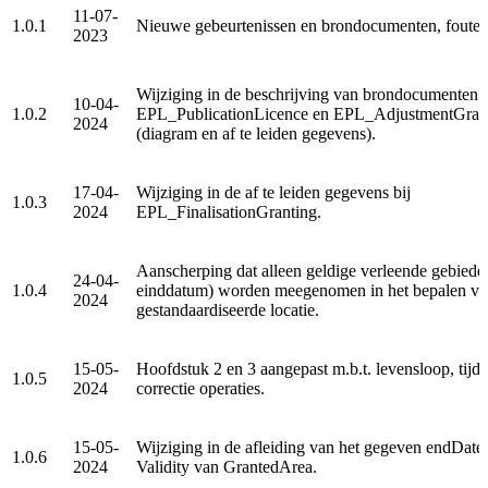
11-07-
1.0.1
Nieuwe gebeurtenissen en brondocumenten, fouten 
2023
Wijziging in de beschrijving van brondocumenten
10-04-
1.0.2
EPL_PublicationLicence en EPL_AdjustmentGran
2024
(diagram en af te leiden gegevens).
17-04-
Wijziging in de af te leiden gegevens bij
1.0.3
2024
EPL_FinalisationGranting.
Aanscherping dat alleen geldige verleende gebiede
24-04-
1.0.4
einddatum) worden meegenomen in het bepalen va
2024
gestandaardiseerde locatie.
15-05-
Hoofdstuk 2 en 3 aangepast m.b.t. levensloop, tijdl
1.0.5
2024
correctie operaties.
15-05-
Wijziging in de afleiding van het gegeven endDate
1.0.6
2024
Validity van GrantedArea.