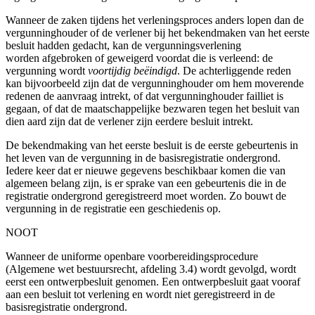
Wanneer de zaken tijdens het verleningsproces anders lopen dan
de
vergunninghouder of
de verlener bij het bekendmaken
van het eerste
besluit hadden gedacht
, kan de vergunningsverlening
worde
n afgebroken of geweigerd
voordat die is verleend: de
vergunning wordt
voortijdig beëindigd
. De achterliggende reden
kan bijvoorbeeld zij
n dat de vergunninghouder om hem moverende
redenen de aanvraag intrekt, of dat vergunninghouder faill
iet is
gegaan, of dat de maatschappelijke bezwaren tegen het besluit van
dien aard zijn dat de verlener zijn eerdere besluit intrekt.
De bekendmaking van het eerste besluit is de eerste gebeurtenis in
het leven van de vergunning in de basisregistratie ondergrond.
Iedere keer dat er nieuwe gegevens beschikbaar komen die van
algemeen belang zijn, is er sprake van een gebeurtenis die in de
registratie ondergrond geregistreerd moet worden. Zo bouwt de
vergunning in de registratie een geschiedenis op.
NOOT
Wanneer de uniforme openbare voorbereidingsprocedure
(Algemene wet bestuursrecht, afdeling 3.4) wordt gevolgd, wordt
eerst een ontwerpbesluit genomen. Een ontwerpbesluit gaat vooraf
aan een besluit tot verlening en wordt niet geregistreerd in de
basisregistratie ondergrond.