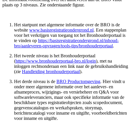
plaats op 3 niveaus. Zie onderstaande figuur.
Het startpunt met algemene informatie over de BRO is de
website
www.basisregistratieondergrond.nl
. Een stappenplan
voor het verkrijgen van toegang tot het Bronhouderportaal is
te vinden op
https://basisregistratieondergrond.nl/inhoud-
bro/aanleveren-opvragen/tools-tips/bronhouderportaal
.
Het tweede niveau is het Bronhouderportaal
(
https://www.bronhouderportaal-bro.nl/login
), met na
inloggen rechtsonderaan een link naar de gebruikshandleiding
(zie
Handleiding bronhouderportaal
).
Het derde niveau is de
BRO Productomgeving
. Hier vindt u
onder meer algemene informatie over het aanlever- en
afnameproces, wijzigings- en versiebeheer en Q&A voor
softwareleveranciers, maar ook specifieke informatie van de
beschikbare types registratieobjecten zoals scopedocument,
gegevenscatalogus en werkafspraken, storymap,
berichtencatalogi voor inname en uitgifte, voorbeeldberichten
voor inname en uitgifte.