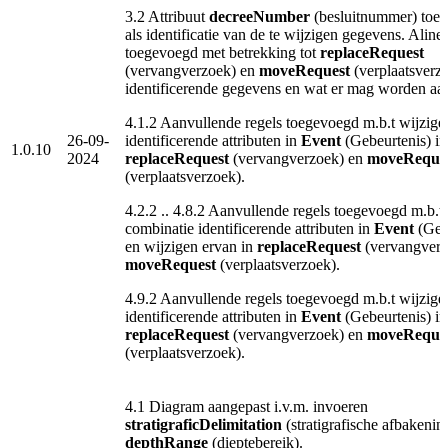
3.2 Attribuut
decreeNumber
(besluitnummer) toe
als identificatie van de te wijzigen gegevens. Aline
toegevoegd met betrekking tot
replaceRequest
(vervangverzoek) en
moveRequest
(verplaatsverzo
identificerende gegevens en wat er mag worden aa
4.1.2 Aanvullende regels toegevoegd m.b.t wijzige
26-09-
identificerende attributen in
Event
(Gebeurtenis) in
1.0.10
2024
replaceRequest
(vervangverzoek) en
moveReque
(verplaatsverzoek).
4.2.2 .. 4.8.2 Aanvullende regels toegevoegd m.b.t
combinatie identificerende attributen in
Event
(Geb
en wijzigen ervan in
replaceRequest
(vervangverz
moveRequest
(verplaatsverzoek).
4.9.2 Aanvullende regels toegevoegd m.b.t wijzige
identificerende attributen in
Event
(Gebeurtenis) in
replaceRequest
(vervangverzoek) en
moveReque
(verplaatsverzoek).
4.1 Diagram aangepast i.v.m. invoeren
stratigraficDelimitation
(stratigrafische afbakenin
depthRange
(dieptebereik).