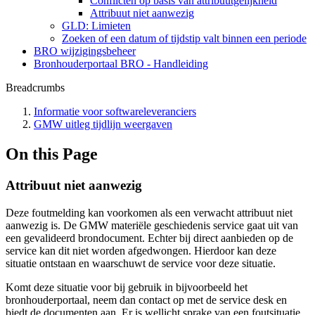
Conflicten op basis van attribuutgelijkheid
Attribuut niet aanwezig
GLD: Limieten
Zoeken of een datum of tijdstip valt binnen een periode
BRO wijzigingsbeheer
Bronhouderportaal BRO - Handleiding
Breadcrumbs
Informatie voor softwareleveranciers
GMW uitleg tijdlijn weergaven
On this Page
Attribuut niet aanwezig
Deze foutmelding kan voorkomen als een verwacht attribuut niet
aanwezig is. De GMW materiële geschiedenis service gaat uit van
een gevalideerd brondocument. Echter bij direct aanbieden op de
service kan dit niet worden afgedwongen. Hierdoor kan deze
situatie ontstaan en waarschuwt de service voor deze situatie.
Komt deze situatie voor bij gebruik in bijvoorbeeld het
bronhouderportaal, neem dan contact op met de service desk en
biedt de documenten aan. Er is wellicht sprake van een foutsituatie