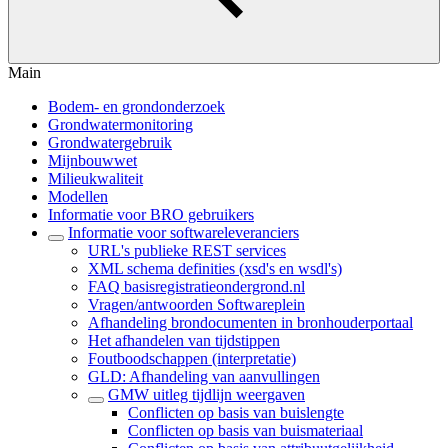
Main
Bodem- en grondonderzoek
Grondwatermonitoring
Grondwatergebruik
Mijnbouwwet
Milieukwaliteit
Modellen
Informatie voor BRO gebruikers
Informatie voor softwareleveranciers
URL's publieke REST services
XML schema definities (xsd's en wsdl's)
FAQ basisregistratieondergrond.nl
Vragen/antwoorden Softwareplein
Afhandeling brondocumenten in bronhouderportaal
Het afhandelen van tijdstippen
Foutboodschappen (interpretatie)
GLD: Afhandeling van aanvullingen
GMW uitleg tijdlijn weergaven
Conflicten op basis van buislengte
Conflicten op basis van buismateriaal