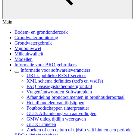
Main
Bodem- en grondonderzoek
Grondwatermonitoring
Grondwatergebruik
Mijnbouwwet
Milieukwaliteit
Modellen
Informatie voor BRO gebruikers
Informatie voor softwareleveranciers
URL's publieke REST services
XML schema definities (xsd's en wsdl's)
FAQ basisregistratieondergrond.nl
Vragen/antwoorden Softwareplein
Afhandeling brondocumenten in bronhouderportaal
Het afhandelen van tijdstippen
Foutboodschappen (interpretatie)
GLD: Afhandeling van aanvullingen
GMW uitleg tijdlijn weergaven
GLD: Limieten
Zoeken of een datum of tijdstip valt binnen een periode