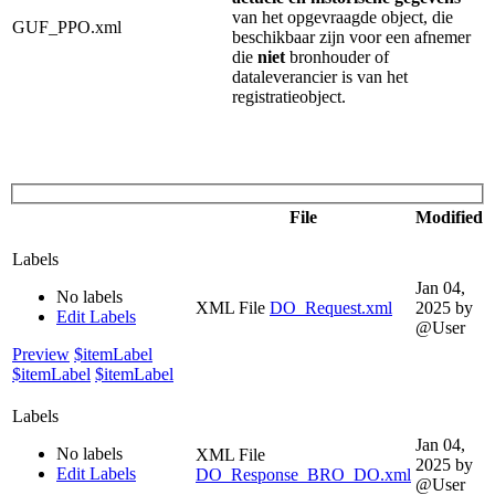
van het opgevraagde object, die
GUF_PPO.xml
beschikbaar zijn voor een afnemer
die
niet
bronhouder of
dataleverancier is van het
registratieobject.
File
Modified
Labels
Jan 04,
No labels
XML File
DO_Request.xml
2025
by
Edit Labels
@User
Preview
$itemLabel
$itemLabel
$itemLabel
Labels
Jan 04,
No labels
XML File
2025
by
Edit Labels
DO_Response_BRO_DO.xml
@User