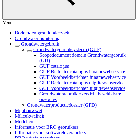
Main
Bodem- en grondonderzoek
Grondwatermonitoring
Grondwatergebruik
Grondwatergebruiksysteem (GUF)
Scopedocument domein Grondwatergebruik
(GU)
GUF catalogus
GUF Berichtencatalogus innamewebservice
GUF Voorbeeldberichten innamewebservice
GUF Berichtencatalogus uitgiftewebservice
GUF Voorbeeldberichten uitgiftewebservice
Grondwatergebruik overzicht beschikbare
operaties
Grondwaterproductiedossier (GPD)
Mijnbouwwet
Milieukwaliteit
Modellen
Informatie voor BRO gebruikers
Informatie voor softwareleveranciers