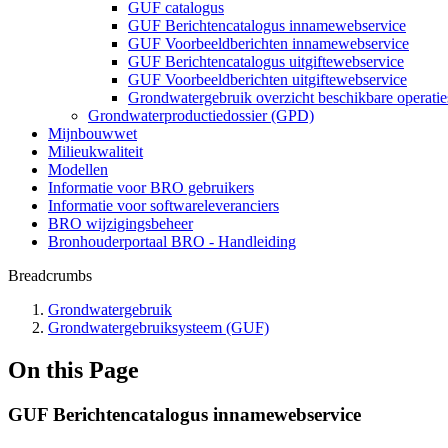
GUF catalogus
GUF Berichtencatalogus innamewebservice
GUF Voorbeeldberichten innamewebservice
GUF Berichtencatalogus uitgiftewebservice
GUF Voorbeeldberichten uitgiftewebservice
Grondwatergebruik overzicht beschikbare operatie
Grondwaterproductiedossier (GPD)
Mijnbouwwet
Milieukwaliteit
Modellen
Informatie voor BRO gebruikers
Informatie voor softwareleveranciers
BRO wijzigingsbeheer
Bronhouderportaal BRO - Handleiding
Breadcrumbs
Grondwatergebruik
Grondwatergebruiksysteem (GUF)
On this Page
GUF Berichtencatalogus innamewebservice