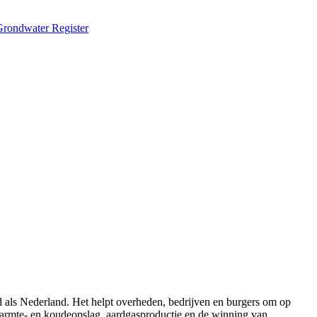
Grondwater Register
 als Nederland. Het helpt overheden, bedrijven en burgers om op
 warmte- en koudeopslag, aardgasproductie en de winning van