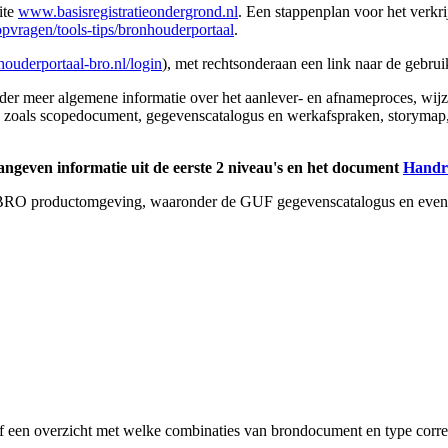
ite
www.basisregistratieondergrond.nl
. Een stappenplan voor het verkri
opvragen/tools-tips/bronhouderportaal
.
ouderportaal-bro.nl/login
), met rechtsonderaan een link naar de gebru
er meer algemene informatie over het aanlever- en afnameproces, wijz
en zoals scopedocument, gegevenscatalogus en werkafspraken, storymap,
ngeven informatie uit de eerste 2 niveau's en het
document
Handr
e BRO productomgeving, waaronder de GUF gegevenscatalogus en event
ief een overzicht met welke
combinaties van brondocument en type correc