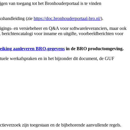
jgen van toegang tot het Bronhouderportaal is te vinden
ikshandleiding (zie
https://doc.bronhouderportaal-bro.nl/
).
igings- en versiebeheer en Q&A voor softwareleveranciers, maar ook
 berichtencatalogi voor inname en uitgifte, voorbeeldberichten voor
eiking aanleveren BRO-gegevens
in
de BRO productomgeving.
uele werkafspraken en in het bijzonder dit document, de GUF
tieverzoek zijn toegestaan en de bijbehorende aanvullende regels
.