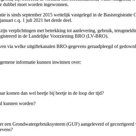
tie dubbel moet worden ingewonnen.
tie is sinds september 2015 wettelijk vastgelegd in de Basisregistrati
nuari c.q. 1 juli 2021 het derde deel.
 zijn verplichtingen met betrekking tot aanlevering, gebruik, terugmel
istreerd in de Landelijke Voorziening BRO (LV-BRO).
en via welke uitgiftekanalen BRO-gegevens geraadpleegd of gedownl
lgemene informatie kunnen inwinnen over:
r komen dan wel beetje bij beetje in de loop der tijd?
eld kunnen worden?
er een Grondwatergebruiksysteem (GUF) aangeleverd of gecorrigeerd w
gevens?