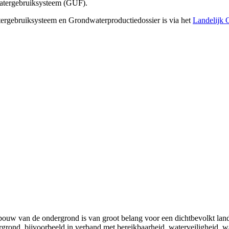
watergebruiksysteem (GUF).
ergebruiksysteem en Grondwaterproductiedossier is via het
Landelijk 
bouw van de ondergrond is van groot belang voor een dichtbevolkt land
ergrond, bijvoorbeeld in verband met bereikbaarheid, waterveiligheid,