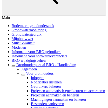
Main
Bodem- en grondonderzoek
Grondwatermonitoring
Grondwatergebruik
Mijnbouwwet
Milieukwaliteit
Modellen
Informatie voor BRO gebruikers
Informatie voor softwareleveranciers
BRO wijzigingsbeheer
Bronhouderportaal BRO - Handleiding
Algemeen
Voor bronhouders
Inloggen
Notificaties instellen
Gebruikers beheren
Projecten automatisch goedkeuren en accorderen
Projecten aanmaken en beheren
Machtigingen aanmaken en beheren
Bestanden aanleveren