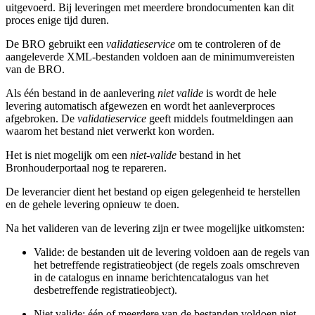
uitgevoerd. Bij leveringen met meerdere brondocumenten kan dit
proces enige tijd duren.
De BRO gebruikt een
validatieservice
om te controleren of de
aangeleverde XML-bestanden voldoen aan de minimumvereisten
van de BRO.
Als één bestand in de aanlevering
niet valide
is wordt de hele
levering automatisch afgewezen en wordt het aanleverproces
afgebroken. De
validatieservice
geeft middels foutmeldingen aan
waarom het bestand niet verwerkt kon worden.
Het is niet mogelijk om een
niet-valide
bestand in het
Bronhouderportaal nog te repareren.
De leverancier dient het bestand op eigen gelegenheid te herstellen
en de gehele levering opnieuw te doen.
Na het valideren van de levering zijn er twee mogelijke uitkomsten:
Valide: de bestanden uit de levering voldoen aan de regels van
het betreffende registratieobject (de regels zoals omschreven
in de catalogus en inname berichtencatalogus van het
desbetreffende registratieobject).
Niet valide: één of meerdere van de bestanden voldoen niet