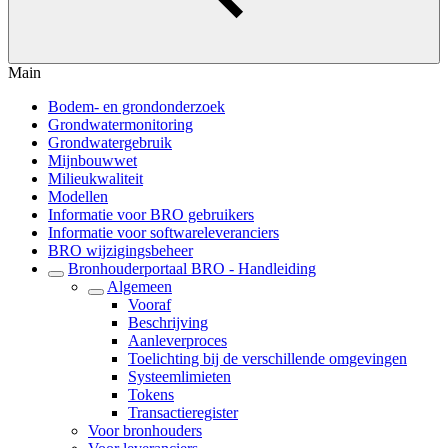
Main
Bodem- en grondonderzoek
Grondwatermonitoring
Grondwatergebruik
Mijnbouwwet
Milieukwaliteit
Modellen
Informatie voor BRO gebruikers
Informatie voor softwareleveranciers
BRO wijzigingsbeheer
Bronhouderportaal BRO - Handleiding
Algemeen
Vooraf
Beschrijving
Aanleverproces
Toelichting bij de verschillende omgevingen
Systeemlimieten
Tokens
Transactieregister
Voor bronhouders