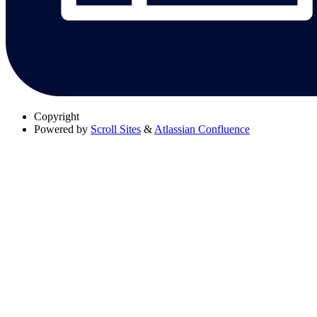
Copyright
Powered by
Scroll Sites
&
Atlassian Confluence