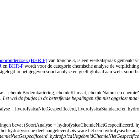
ooronderzoek (BHR-P)
van tranche 3, is een werkafspraak gemaakt v
R
en
BHR-P
wordt voor de categorie chemische analyse de verplichting
astgelegd in het gegeven soort analyse en geeft globaal aan welk soort b
lyse = chemieBodemkartering, chemieKlimaat, chemieNatuur en chemieNi
 Let wel de f
outjes in de betreffende bepalingen zijn niet opgelost ma
alyse = hydrofysicaNietGespecificeerd, hydrofysicaStandaard en hydrof
alingen bevat (SoortAnalyse = hydrofysicaChemieNietGespecificeerd, 
 het hydrofysische deel aangeleverd
als
ware het een hydrofysische ana
hemieNietGespecificeerd. hydrofysicaUitgebreidChemieNietGespecifice