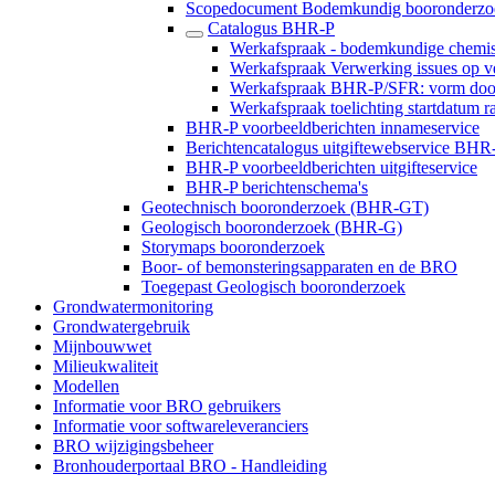
Scopedocument Bodemkundig booronderz
Catalogus BHR-P
Werkafspraak - bodemkundige chemis
Werkafspraak Verwerking issues op
Werkafspraak BHR-P/SFR: vorm door
Werkafspraak toelichting startdatum r
BHR-P voorbeeldberichten innameservice
Berichtencatalogus uitgiftewebservice BHR
BHR-P voorbeeldberichten uitgifteservice
BHR-P berichtenschema's
Geotechnisch booronderzoek (BHR-GT)
Geologisch booronderzoek (BHR-G)
Storymaps booronderzoek
Boor- of bemonsteringsapparaten en de BRO
Toegepast Geologisch booronderzoek
Grondwatermonitoring
Grondwatergebruik
Mijnbouwwet
Milieukwaliteit
Modellen
Informatie voor BRO gebruikers
Informatie voor softwareleveranciers
BRO wijzigingsbeheer
Bronhouderportaal BRO - Handleiding