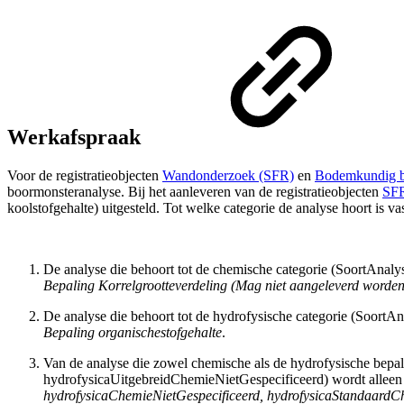
Werkafspraak
Voor de registratieobjecten
Wandonderzoek (SFR)
en
Bodemkundig b
boormonsteranalyse. Bij het aanleveren van de registratieobjecten
SF
koolstofgehalte) uitgesteld. Tot welke categorie de analyse hoort is v
De analyse die behoort tot de chemische categorie (SoortAna
Bepaling Korrelgrootteverdeling (Mag niet aangeleverd worden.
De analyse die behoort tot de hydrofysische categorie (SoortAn
Bepaling
organischestofgehalte
.
Van de analyse die zowel chemische als de hydrofysische bep
hydrofysicaUitgebreidChemieNietGespecificeerd) wordt alleen
hydrofysicaChemieNietGespecificeerd, hydrofysicaStandaardC