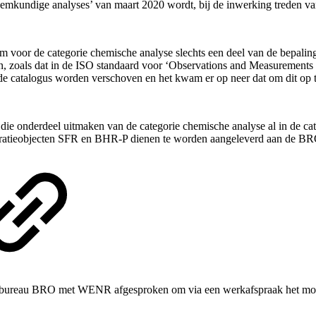
mkundige analyses’ van maart 2020 wordt, bij de inwerking treden van 
voor de categorie chemische analyse slechts een deel van de bepali
en, zoals dat in de ISO standaard voor ‘Observations and Measurement
de catalogus worden verschoven en het kwam er op neer dat om dit op t
die onderdeel uitmaken van de categorie chemische analyse al in de c
istratieobjecten SFR en BHR-P dienen te worden aangeleverd aan de BRO
mmabureau BRO met WENR afgesproken om via een werkafspraak het mog