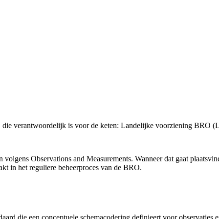
, die verantwoordelijk is voor de keten: Landelijke voorziening BRO
 volgens Observations and Measurements. Wanneer dat gaat plaatsvind
kt in het reguliere beheerproces van de BRO.
ard die een conceptuele schemacodering definieert voor observaties e