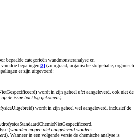
oor bepaalde categorieën wandmonsteranalyse en
 van drie bepalingen
[2]
(zuurgraad, organische stofgehalte, organisch
epalingen er zijn uitgevoerd:
etGespecificeerd) wordt in zijn geheel
niet
aangeleverd, ook niet de
ar op de issue backlog gekomen
.
)
.
ysicaUitgebreid) wordt in zijn geheel wel aangeleverd, inclusief de
hydrofysicaStandaardChemieNietGespecificeerd.
lyse (
waarden mogen niet aangeleverd worden:
erd
). Wanneer in een volgende versie de chemische analyse is