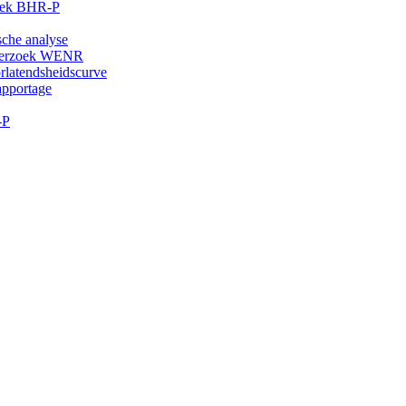
oek BHR-P
che analyse
 verzoek WENR
latendsheidscurve
apportage
-P