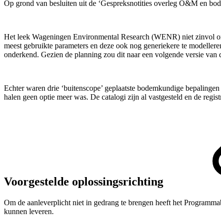
Op grond van besluiten uit de ‘Gespreksnotities overleg O&M en bode
Het leek Wageningen Environmental Research (WENR) niet zinvol om 
meest gebruikte parameters en deze ook nog generiekere te modeller
onderkend. Gezien de planning zou dit naar een volgende versie van 
Echter waren drie ‘buitenscope’ geplaatste bodemkundige bepalingen 
halen geen optie meer was. De catalogi zijn al vastgesteld en de reg
Voorgestelde oplossingsrichting
Om de aanleverplicht niet in gedrang te brengen heeft het Progra
kunnen leveren.