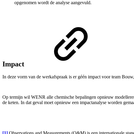
opgenomen wordt de analyse aangevuld.
Impact
In deze vorm van de werkafspraak is er géén impact voor team Bouw
Op termijn wil WENR alle chemische bepalingen opnieuw modelleren
de keten. In dat geval moet opnieuw een impactanalyse worden gemaa
[1]
Observations and Measurements (O&M) is een internationale standa