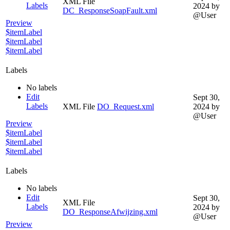
XML File
Labels
2024
by
DC_ResponseSoapFault.xml
@User
Preview
$itemLabel
$itemLabel
$itemLabel
Labels
No labels
Edit
Sept 30,
Labels
XML File
DO_Request.xml
2024
by
@User
Preview
$itemLabel
$itemLabel
$itemLabel
Labels
No labels
Edit
Sept 30,
XML File
Labels
2024
by
DO_ResponseAfwijzing.xml
@User
Preview