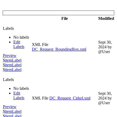
File
Modified
Labels
No labels
Edit
Sept 30,
XML File
Labels
2024
by
DC_Request_BoundingBox.xml
@User
Preview
$itemLabel
$itemLabel
$itemLabel
Labels
No labels
Edit
Sept 30,
Labels
XML File
DC_Request_Cirkel.xml
2024
by
@User
Preview
$itemLabel
$itemLabel