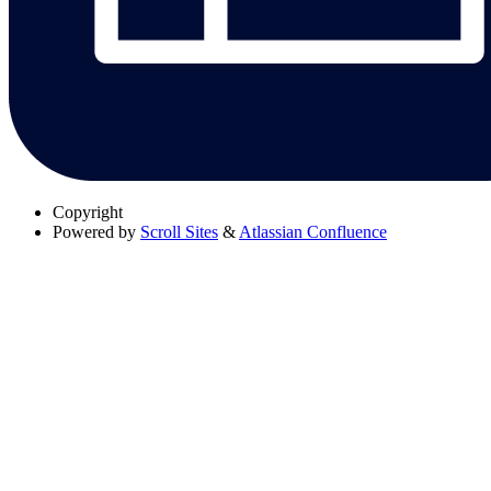
Copyright
Powered by
Scroll Sites
&
Atlassian Confluence