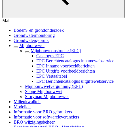
Main
Bodem- en grondonderzoek
Grondwatermonitoring
Grondwatergebruik
Mijnbouwwet
Mijnbouwconstructie (EPC)
Catalogus EPC
EPC Berichtencatalogus innamewebservice
EPC Inname voorbeeldberichten
EPC Uitgifte voorbeeldberichten
EPC Vertaaltabel
EPC Berichtencatalogus uitgiftewebservice
Mijnbouwwetvergunning (EPL)
Scope Mijnbouwwet
Storymap Mijnbouwwet
Milieukwaliteit
Modellen
Informatie voor BRO gebruikers
Informatie voor softwareleveranciers
BRO wijzigingsbeheer