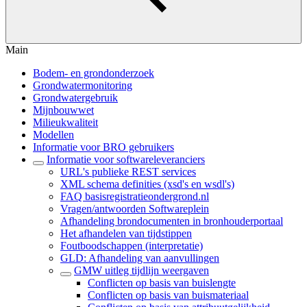
Main
Bodem- en grondonderzoek
Grondwatermonitoring
Grondwatergebruik
Mijnbouwwet
Milieukwaliteit
Modellen
Informatie voor BRO gebruikers
Informatie voor softwareleveranciers
URL's publieke REST services
XML schema definities (xsd's en wsdl's)
FAQ basisregistratieondergrond.nl
Vragen/antwoorden Softwareplein
Afhandeling brondocumenten in bronhouderportaal
Het afhandelen van tijdstippen
Foutboodschappen (interpretatie)
GLD: Afhandeling van aanvullingen
GMW uitleg tijdlijn weergaven
Conflicten op basis van buislengte
Conflicten op basis van buismateriaal