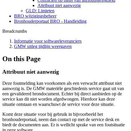
Conflicten op basis van attribuutgelijkheid
Attribuut niet aanwezig
GLD: Limieten
BRO wijzigingsbeheer
Bronhouderportaal BRO - Handleiding
Breadcrumbs
Informatie voor softwareleveranciers
GMW uitleg tijdlijn weergaven
On this Page
Attribuut niet aanwezig
Deze foutmelding kan voorkomen als een verwacht attribuut niet
aanwezig is. De GMW materiële geschiedenis service gaat uit van
een gevalideerd brondocument. Echter bij direct aanbieden op de
service kan dit niet worden afgedwongen. Hierdoor kan deze
situatie ontstaan en waarschuwt de service voor deze situatie.
Komt deze situatie voor bij gebruik in bijvoorbeeld het
bronhouderportaal, neem dan contact op met de service desk en
biedt de documenten aan. Er is wellicht sprake van een foutsituatie
in onze software.