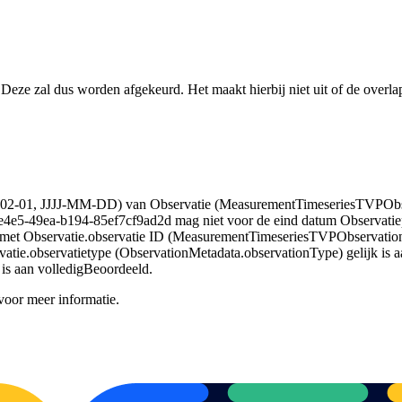
Deze zal dus worden afgekeurd. Het maakt hierbij niet uit of de overlap 
1-02-01, JJJJ-MM-DD) van Observatie (MeasurementTimeseriesTVPObse
e5-49ea-b194-85ef7cf9ad2d mag niet voor de eind datum Observatiep
et Observatie.observatie ID (MeasurementTimeseriesTVPObservation
vatie.observatietype (ObservationMetadata.observationType) gelijk is 
 is aan volledigBeoordeeld
.
oor meer informatie.