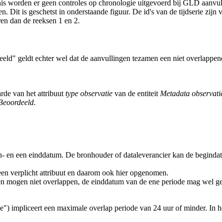
enis worden er geen controles op chronologie uitgevoerd bij GLD aanvull
gen. Dit is geschetst in onderstaande figuur. De id's van de tijdserie z
ren dan de reeksen 1 en 2.
deeld" geldt echter wel dat de aanvullingen tezamen een niet overlappe
de van het attribuut
type observatie
van de entiteit
Metadata observati
gBeoordeeld
.
egin- en een einddatum. De bronhouder of dataleverancier kan de beginda
een verplicht attribuut en daarom ook hier opgenomen.
n mogen niet overlappen, de einddatum van de ene periode mag wel gel
de") impliceert een maximale overlap periode van 24 uur of minder. In