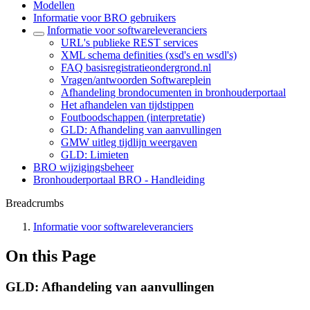
Modellen
Informatie voor BRO gebruikers
Informatie voor softwareleveranciers
URL's publieke REST services
XML schema definities (xsd's en wsdl's)
FAQ basisregistratieondergrond.nl
Vragen/antwoorden Softwareplein
Afhandeling brondocumenten in bronhouderportaal
Het afhandelen van tijdstippen
Foutboodschappen (interpretatie)
GLD: Afhandeling van aanvullingen
GMW uitleg tijdlijn weergaven
GLD: Limieten
BRO wijzigingsbeheer
Bronhouderportaal BRO - Handleiding
Breadcrumbs
Informatie voor softwareleveranciers
On this Page
GLD: Afhandeling van aanvullingen