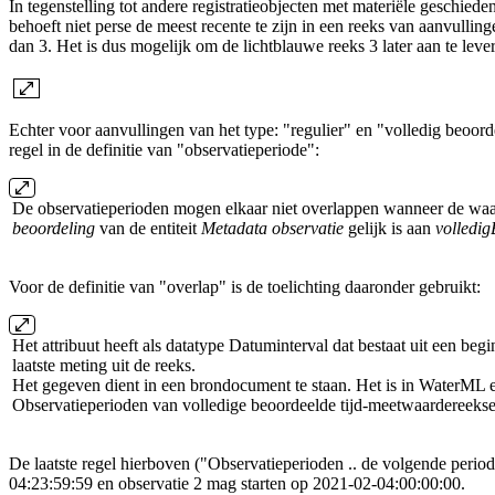
In tegenstelling tot andere registratieobjecten met materiële geschied
behoeft niet perse de meest recente te zijn in een reeks van aanvullin
dan 3. Het is dus mogelijk om de lichtblauwe reeks 3 later aan te leve
Echter voor aanvullingen van het type: "regulier" en "volledig beoor
regel in de definitie van "observatieperiode":
De observatieperioden mogen elkaar niet overlappen wanneer de waar
beoordeling
van de entiteit
Metadata observatie
gelijk is aan
volledi
Voor de definitie van "overlap" is de toelichting daaronder gebruikt:
Het attribuut heeft als datatype Datuminterval dat bestaat uit een b
laatste meting uit de reeks.
Het gegeven dient in een brondocument te staan. Het is in WaterML 
Observatieperioden van volledige beoordeelde tijd-meetwaardereekse
De laatste regel hierboven ("Observatieperioden .. de volgende perio
04:23:59:59 en observatie 2 mag starten op 2021-02-04:00:00:00.