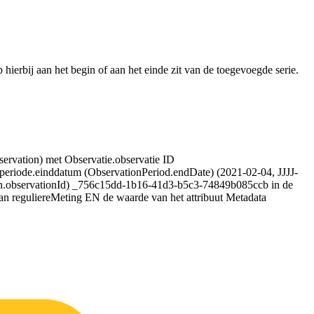
hierbij aan het begin of aan het einde zit van de toegevoegde serie.
rvation) met Observatie.observatie ID
eriode.einddatum (ObservationPeriod.endDate) (2021-02-04, JJJJ-
.observationId) _756c15dd-1b16-41d3-b5c3-74849b085ccb in de
aan reguliereMeting EN de waarde van het attribuut Metadata