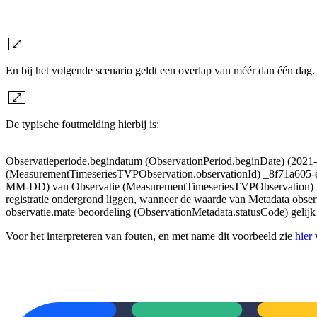
En bij het volgende scenario geldt een overlap van méér dan één dag. 
De typische foutmelding hierbij is:
Observatieperiode.begindatum (ObservationPeriod.beginDate) (202
(MeasurementTimeseriesTVPObservation.observationId) _8f71a605-e4
MM-DD) van Observatie (MeasurementTimeseriesTVPObservation) m
registratie ondergrond liggen, wanneer de waarde van Metadata obser
observatie.mate beoordeling (ObservationMetadata.statusCode) gelijk
Voor het interpreteren van fouten, en met name dit voorbeeld zie
hier
v