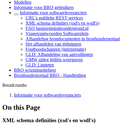
Modellen
Informatie voor BRO gebruikers
Informatie voor softwareleveranciers
URL's publieke REST services
XML schema definities (xsd's en wsdl's)
FAQ basisregistratieondergrond.nl
Vragen/antwoorden Softwareplein
Afhandeling brondocumenten in bronhouderportaal
Het afhandelen van tijdstippen
Foutboodschappen (interpretatie)
GLD: Afhandeling van aanvullingen
GMW uitleg tijdlijn weergaven
GLD: Limieten
BRO wijzigingsbeheer
Bronhouderportaal BRO - Handleiding
Breadcrumbs
Informatie voor softwareleveranciers
On this Page
XML schema definities (xsd's en wsdl's)