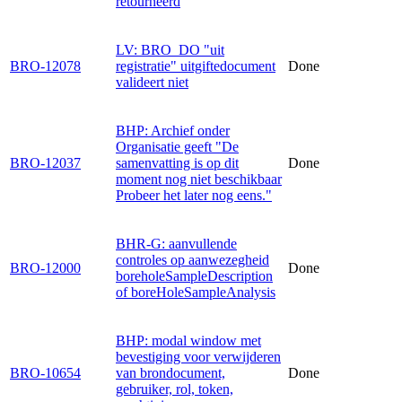
retourneerd
LV: BRO_DO "uit
BRO-12078
registratie" uitgiftedocument
Done
valideert niet
BHP: Archief onder
Organisatie geeft "De
BRO-12037
samenvatting is op dit
Done
moment nog niet beschikbaar
Probeer het later nog eens."
BHR-G: aanvullende
controles op aanwezegheid
BRO-12000
Done
boreholeSampleDescription
of boreHoleSampleAnalysis
BHP: modal window met
bevestiging voor verwijderen
BRO-10654
van brondocument,
Done
gebruiker, rol, token,