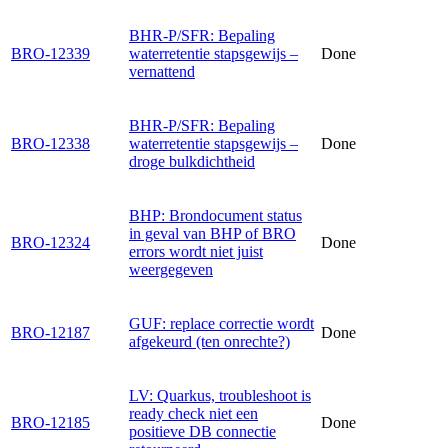
BHR-P/SFR: Bepaling
BRO-12339
waterretentie stapsgewijs –
Done
vernattend
BHR-P/SFR: Bepaling
BRO-12338
waterretentie stapsgewijs –
Done
droge bulkdichtheid
BHP: Brondocument status
in geval van BHP of BRO
BRO-12324
Done
errors wordt niet juist
weergegeven
GUF: replace correctie wordt
BRO-12187
Done
afgekeurd (ten onrechte?)
LV: Quarkus, troubleshoot is
ready check niet een
BRO-12185
Done
positieve DB connectie