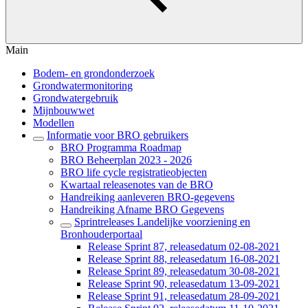
Main
Bodem- en grondonderzoek
Grondwatermonitoring
Grondwatergebruik
Mijnbouwwet
Modellen
Informatie voor BRO gebruikers
BRO Programma Roadmap
BRO Beheerplan 2023 - 2026
BRO life cycle registratieobjecten
Kwartaal releasenotes van de BRO
Handreiking aanleveren BRO-gegevens
Handreiking Afname BRO Gegevens
Sprintreleases Landelijke voorziening en
Bronhouderportaal
Release Sprint 87, releasedatum 02-08-2021
Release Sprint 88, releasedatum 16-08-2021
Release Sprint 89, releasedatum 30-08-2021
Release Sprint 90, releasedatum 13-09-2021
Release Sprint 91, releasedatum 28-09-2021