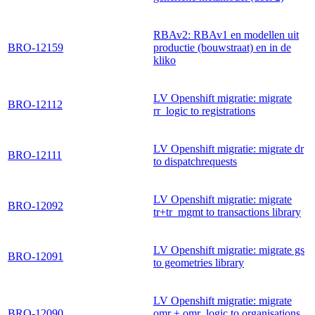
RBAv2: RBAv1 en modellen uit
BRO-12159
productie (bouwstraat) en in de
kliko
LV Openshift migratie: migrate
BRO-12112
rr_logic to registrations
LV Openshift migratie: migrate dr
BRO-12111
to dispatchrequests
LV Openshift migratie: migrate
BRO-12092
tr+tr_mgmt to transactions library
LV Openshift migratie: migrate gs
BRO-12091
to geometries library
LV Openshift migratie: migrate
BRO-12090
omr + omr_logic to organisations