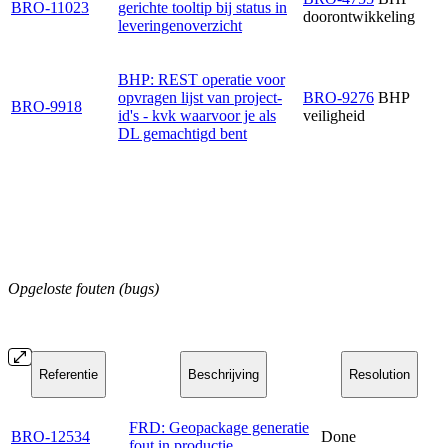
BRO-11023
gerichte tooltip bij status in
doorontwikkeling
leveringenoverzicht
BHP: REST operatie voor
opvragen lijst van project-
BRO-9276
BHP
BRO-9918
id's - kvk waarvoor je als
veiligheid
DL gemachtigd bent
Opgeloste fouten (bugs)
Referentie
Beschrijving
Resolution
FRD: Geopackage generatie
BRO-12534
Done
fout in productie