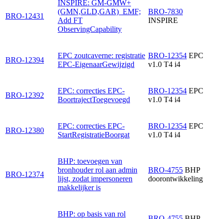
INSPIRE: GM-GMW+
(GMN,GLD,GAR)_EMF;
BRO-7830
BRO-12431
Add FT
INSPIRE
ObservingCapability
EPC zoutcaverne: registratie
BRO-12354
EPC
BRO-12394
EPC-EigenaarGewijzigd
v1.0 T4 i4
EPC: correcties EPC-
BRO-12354
EPC
BRO-12392
BoortrajectToegevoegd
v1.0 T4 i4
EPC: correcties EPC-
BRO-12354
EPC
BRO-12380
StartRegistratieBoorgat
v1.0 T4 i4
BHP: toevoegen van
bronhouder rol aan admin
BRO-4755
BHP
BRO-12374
lijst, zodat impersoneren
doorontwikkeling
makkelijker is
BHP: op basis van rol
BRO-4755
BHP