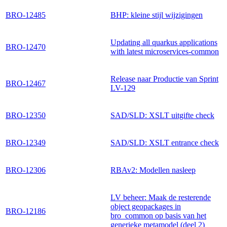
BRO-12485
BHP: kleine stijl wijzigingen
Updating all quarkus applications
BRO-12470
with latest microservices-common
Release naar Productie van Sprint
BRO-12467
LV-129
BRO-12350
SAD/SLD: XSLT uitgifte check
BRO-12349
SAD/SLD: XSLT entrance check
BRO-12306
RBAv2: Modellen nasleep
LV beheer: Maak de resterende
object geopackages in
BRO-12186
bro_common op basis van het
generieke metamodel (deel 2)