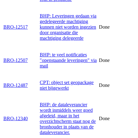
BHP: Leveringen gedaan via
gedelegeerde machtiging
BRO-12517
kunnen niet worden ingezien
Done
door organisatie die
machtiging delegeerde
BHP: te veel notificaties
BRO-12507
"openstaande leveringen" via
Done
mail
CPT: object set geopackage
BRO-12487
Done
niet bijgewerkt
BHP: de dataleverancier
wordt inmiddels weer goed
afgeleid, maar in het
BRO-12340
Done
overzichtscherm staat nog de
bronhouder in plaats van de
dataleverancier.