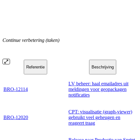
Continue verbetering (taken)
Referentie
Beschrijving
LV beheer: haal emailadres uit
BRO-12114
meldingen voor geopackagen
notificaties
CPT: visualisatie (graph-viewer)
BRO-12020
gebruikt veel geheugen en
reageert traag
Release naar Productie van Sprint