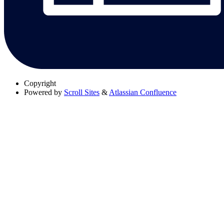
Copyright
Powered by
Scroll Sites
&
Atlassian Confluence