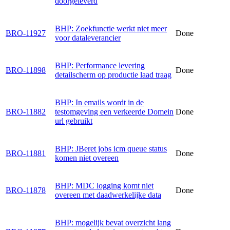
doorgeleverd
BHP: Zoekfunctie werkt niet meer
BRO-11927
Done
voor dataleverancier
BHP: Performance levering
BRO-11898
Done
detailscherm op productie laad traag
BHP: In emails wordt in de
BRO-11882
testomgeving een verkeerde Domein
Done
url gebruikt
BHP: JBeret jobs icm queue status
BRO-11881
Done
komen niet overeen
BHP: MDC logging komt niet
BRO-11878
Done
overeen met daadwerkelijke data
BHP: mogelijk bevat overzicht lang