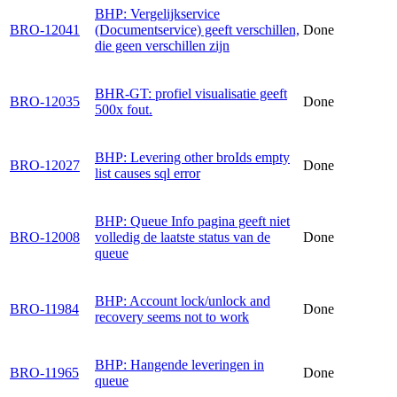
BHP: Vergelijkservice
BRO-12041
(Documentservice) geeft verschillen,
Done
die geen verschillen zijn
BHR-GT: profiel visualisatie geeft
BRO-12035
Done
500x fout.
BHP: Levering other broIds empty
BRO-12027
Done
list causes sql error
BHP: Queue Info pagina geeft niet
BRO-12008
volledig de laatste status van de
Done
queue
BHP: Account lock/unlock and
BRO-11984
Done
recovery seems not to work
BHP: Hangende leveringen in
BRO-11965
Done
queue