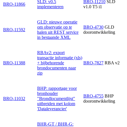
SLD: v0.5
BRO-11210
SLD
BRO-11866
implementeren
v1.0 T5 i1
GLD: nieuwe operatie
om observatie op te
BRO-4730
GLD
BRO-11592
halen uit REST service
doorontwikkeling
in bestaande XML
RBAv2: export
transactie informatie (xls)
BRO-11388
+ bijbehorende
BRO-7827
RBA v2
brondocumenten naar
zip
BHP: rapportage voor
bronhouder
BRO-4755
BHP
BRO-11032
"Brondlocumentlijst"
doorontwikkeling
uitbreiden met kolom
'Dataleverancier'
BHR-GT / BHR-G: