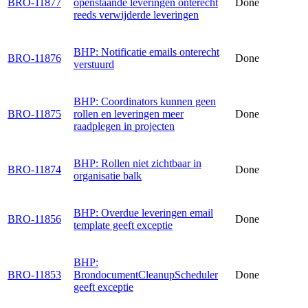
BRO-11877
openstaande leveringen onterecht
Done
reeds verwijderde leveringen
BHP: Notificatie emails onterecht
BRO-11876
Done
verstuurd
BHP: Coordinators kunnen geen
BRO-11875
rollen en leveringen meer
Done
raadplegen in projecten
BHP: Rollen niet zichtbaar in
BRO-11874
Done
organisatie balk
BHP: Overdue leveringen email
BRO-11856
Done
template geeft exceptie
BHP:
BRO-11853
BrondocumentCleanupScheduler
Done
geeft exceptie