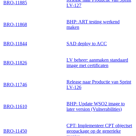
BRO-11885
LV-127
BHP: ART testing werkend
BRO-11868
maken
BRO-11844
SAD deploy to ACC
LV beheer: aanmaken standaard
BRO-11826
image met certificaten
Release naar Productie van Sprint
BRO-11746
LV-126
BHP: Update WSO2 image to
BRO-11610
later version (Vulnerabilities)
CPT: Implementeer CPT objectset
BRO-11450
geopackage op de generieke