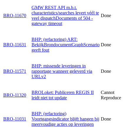
GMW REST API m.b.t.
characteristics/searches levert véél te
BRO-11670
Done
veel dispatchDocuments of 504 -
gateway timeout
BHP: (refactoring) ART:
BRO-11631
BekijkBrondocumentGraphScenario
Done
geeft fout
BHP: missende leveringen in
BRO-11571
rapportage wanneer geleverd via
Done
URLv2
BROLoket: Publiceren REGIS II
Cannot
BRO-11320
leidt niet tot update
Reproduce
BHP: (refactoring)
BRO-11031
Voortgangsindicator blijft hangen bij
Done
meervoudige acties op leveringen