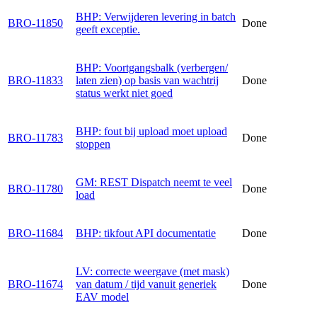
BHP: Verwijderen levering in batch
BRO-11850
Done
geeft exceptie.
BHP: Voortgangsbalk (verbergen/
BRO-11833
laten zien) op basis van wachtrij
Done
status werkt niet goed
BHP: fout bij upload moet upload
BRO-11783
Done
stoppen
GM: REST Dispatch neemt te veel
BRO-11780
Done
load
BRO-11684
BHP: tikfout API documentatie
Done
LV: correcte weergave (met mask)
BRO-11674
van datum / tijd vanuit generiek
Done
EAV model