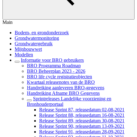
Main
Bodem- en grondonderzoek
Grondwatermonitoring
Grondwatergebruik
Mijnbouwwet
Modellen
Informatie voor BRO gebruikers
BRO Programma Roadmap
BRO Beheerplan 2023 - 2026
BRO life cycle registratieobjecten
Kwartaal releasenotes van de BRO
Handreiking aanleveren BRO-gegevens
Handreiking Afname BRO Gegevens
Sprintreleases Landelijke voorziening en
Bronhouderportaal
Release Sprint 87, releasedatum 02-08-2021
Release Sprint 88, releasedatum 16-08-2021
Release Sprint 89, releasedatum 30-08-2021
Release Sprint 90, releasedatum 13-09-2021
Release Sprint 91, releasedatum 28-09-2021