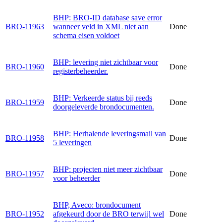
BHP: BRO-ID database save error
BRO-11963
wanneer veld in XML niet aan
Done
schema eisen voldoet
BHP: levering niet zichtbaar voor
BRO-11960
Done
registerbeheerder.
BHP: Verkeerde status bij reeds
BRO-11959
Done
doorgeleverde brondocumenten.
BHP: Herhalende leveringsmail van
BRO-11958
Done
5 leveringen
BHP: projecten niet meer zichtbaar
BRO-11957
Done
voor beheerder
BHP, Aveco: brondocument
BRO-11952
afgekeurd door de BRO terwijl wel
Done