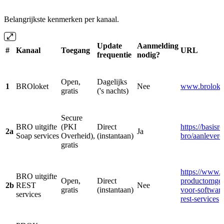
Belangrijkste kenmerken per kanaal.
Update
Aanmelding
#
Kanaal
Toegang
URL
frequentie
nodig?
Open,
Dagelijks
1
BROloket
Nee
www.broloket
gratis
('s nachts)
Secure
BRO uitgifte
(PKI
Direct
https://basisr
2a
Ja
Soap services
Overheid),
(instantaan)
bro/aanlevere
gratis
https://www.b
BRO uitgifte
Open,
Direct
productomgevi
2b
REST
Nee
gratis
(instantaan)
voor-software
services
rest-services