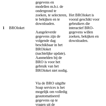
gegevens en
modellen m.b.t. de
ondergrond te
zoeken, te selecteren,
Het BROloket is
te bekijken en te
vooral geschikt voor
downloaden.
gebruikers die
1
BROloket
interactief BRO-
Aangeleverde
gegevens willen
gegevens zijn de
zoeken, bekijken en
volgende dag
downloaden.
beschikbaar in het
BROloket
(nachtelijke update).
Aanmelden bij de
BRO is voor het
gebruik van het
BROloket niet nodig.
Via de BRO uitgifte
Soap services is het
mogelijk om volledig
geautomatiseerd
gegevens op te
vragen uit de