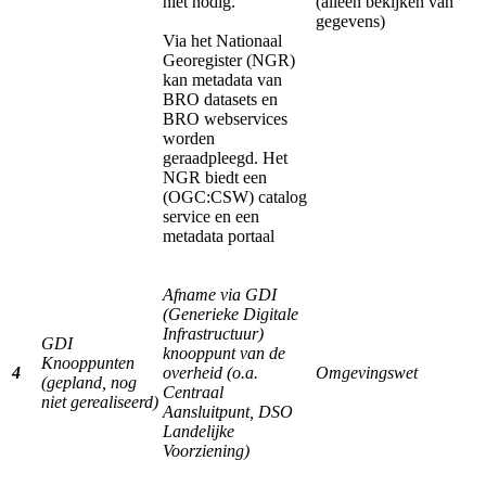
niet nodig.
(alleen bekijken van
gegevens)
Via het Nationaal
Georegister (NGR)
kan metadata van
BRO datasets en
BRO webservices
worden
geraadpleegd. Het
NGR biedt een
(OGC:CSW) catalog
service en een
metadata portaal
Afname via GDI
(Generieke Digitale
Infrastructuur)
GDI
knooppunt van de
Knooppunten
4
overheid (o.a.
Omgevingswet
(gepland, nog
Centraal
niet gerealiseerd)
Aansluitpunt, DSO
Landelijke
Voorziening)