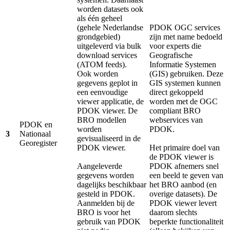
worden datasets ook
als één geheel
(gehele Nederlandse
PDOK OGC services
grondgebied)
zijn met name bedoeld
uitgeleverd via bulk
voor experts die
download services
Geografische
(ATOM feeds).
Informatie Systemen
Ook worden
(GIS) gebruiken. Deze
gegevens geplot in
GIS systemen kunnen
een eenvoudige
direct gekoppeld
viewer applicatie, de
worden met de OGC
PDOK viewer. De
compliant BRO
BRO modellen
webservices van
PDOK en
worden
PDOK.
3
Nationaal
gevisualiseerd in de
Georegister
PDOK viewer.
Het primaire doel van
de PDOK viewer is
Aangeleverde
PDOK afnemers snel
gegevens worden
een beeld te geven van
dagelijks beschikbaar
het BRO aanbod (en
gesteld in PDOK.
overige datasets). De
Aanmelden bij de
PDOK viewer levert
BRO is voor het
daarom slechts
gebruik van PDOK
beperkte functionaliteit