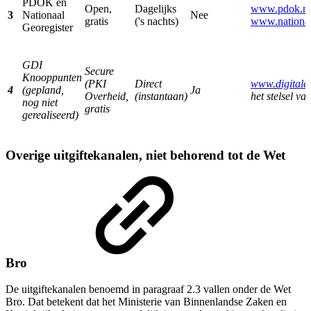
PDOK en
Open,
Dagelijks
www.pdok.nl
3
Nationaal
Nee
gratis
('s nachts)
www.nationaal
Georegister
GDI
Secure
Knooppunten
(PKI
Direct
www.digitale
4
(gepland,
Ja
Overheid,
(instantaan)
het stelsel va
nog niet
gratis
gerealiseerd)
Overige uitgiftekanalen, niet behorend tot de Wet
Bro
De uitgiftekanalen benoemd in paragraaf 2.3 vallen onder de Wet
Bro. Dat betekent dat het Ministerie van Binnenlandse Zaken en