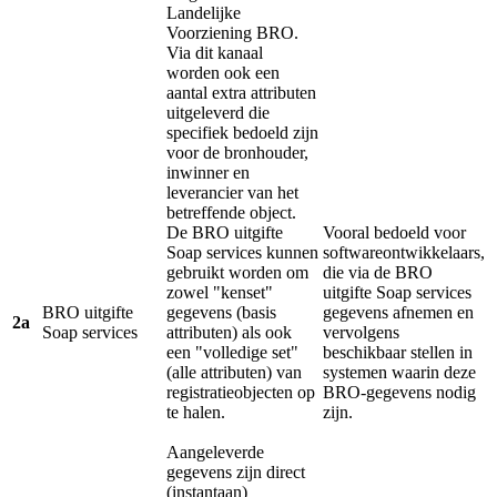
Landelijke
Voorziening BRO.
Via dit kanaal
worden ook een
aantal extra attributen
uitgeleverd die
specifiek bedoeld zijn
voor de bronhouder,
inwinner en
leverancier van het
betreffende object.
De BRO uitgifte
Vooral bedoeld voor
Soap services kunnen
softwareontwikkelaars,
gebruikt worden om
die via de BRO
zowel "kenset"
uitgifte Soap services
BRO uitgifte
gegevens (basis
gegevens afnemen en
2a
Soap services
attributen) als ook
vervolgens
een "volledige set"
beschikbaar stellen in
(alle attributen) van
systemen waarin deze
registratieobjecten op
BRO-gegevens nodig
te halen.
zijn.
Aangeleverde
gegevens zijn direct
(instantaan)