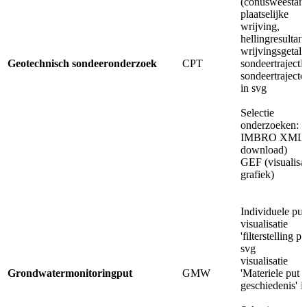
(conusweestan
plaatselijke
wrijving,
hellingresultant
wrijvingsgetal,
Geotechnisch sondeeronderzoek
CPT
sondeertrajectl
sondeertrajectd
in svg
Selectie
onderzoeken:
IMBRO XML (
download)
GEF (visualisat
grafiek)
Individuele put
visualisatie
'filterstelling pu
svg
visualisatie
Grondwatermonitoringput
GMW
'Materiele put
geschiedenis' i