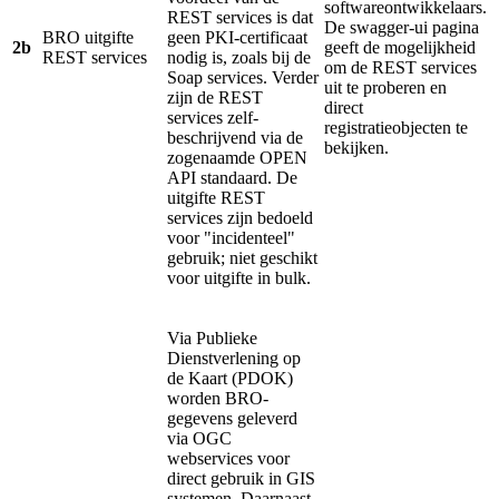
softwareontwikkelaars.
REST services is dat
De swagger-ui pagina
BRO uitgifte
geen PKI-certificaat
2b
geeft de mogelijkheid
REST services
nodig is, zoals bij de
om de REST services
Soap services. Verder
uit te proberen en
zijn de REST
direct
services zelf-
registratieobjecten te
beschrijvend via de
bekijken.
zogenaamde OPEN
API standaard.
De
uitgifte REST
services zijn bedoeld
voor "incidenteel"
gebruik; niet geschikt
voor uitgifte in bulk.
Via Publieke
Dienstverlening op
de Kaart (PDOK)
worden BRO-
gegevens geleverd
via OGC
webservices voor
direct gebruik in GIS
systemen. Daarnaast