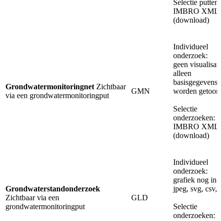
Selectie putten:
IMBRO XML
(download)
Individueel
onderzoek:
geen visualisati
alleen
basisgegevens
Grondwatermonitoringnet
Zichtbaar
GMN
worden getoon
via een grondwatermonitoringput
Selectie
onderzoeken:
IMBRO XML
(download)
Individueel
onderzoek:
grafiek nog in 
Grondwaterstandonderzoek
jpeg, svg, csv, 
Zichtbaar via een
GLD
grondwatermonitoringput
Selectie
onderzoeken: