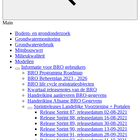
Main
Bodem- en grondonderzoek
Grondwatermonitoring
Grondwatergebruik
Mijnbouwwet
Milieukwaliteit
Modellen
Informatie voor BRO gebruikers
BRO Programma Roadmap
BRO Beheerplan 2023 - 2026
BRO life cycle registratieobjecten
Kwartaal releasenotes van de BRO
Handreiking aanleveren BRO-gegevens
Handreiking Afname BRO Gegevens
Sprintreleases Landelijke Voorziening + Portalen
Release Sprint 87, releasedatum 02-08-2021
Release Sprint 88, releasedatum 16-08-2021
Release Sprint 89, releasedatum 30-08-2021
Release Sprint 90, releasedatum 13-09-2021
Release Sprint 91, releasedatum 28-09-2021