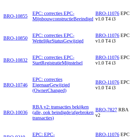
EPC: correcties EPC-
BRO-11076
EPC
BRO-10855
MijnbouwconstructieBeeindigd
v1.0 T4 i3
EPC: correcties EPC-
BRO-11076
EPC
BRO-10850
WettelijkeStatusGewijzigd
v1.0 T4 i3
EPC: correcties EPC-
BRO-11076
EPC
BRO-10832
StartRegistratieMijnstelsel
v1.0 T4 i3
EPC: correcties
BRO-11076
EPC
BRO-10746
EigenaarGewijzigd
v1.0 T4 i3
(OwnerChanged)
RBA v2: transacties bekijken
BRO-7827
RBA
BRO-10036
(alle, ook beindigde/afgebroken
v2
transacties)
EPC: EPC-
BRO-11076
EPC