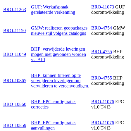
GUF: Werkafspraak
BRO-11073
GUF
BRO-11263
gerelateerde verkenning
doorontwikkeling
GMW: realiseren geopackages
BRO-4754
GMW
BRO-11150
nieuwe stijl volgens catalogus
doorontwikkeling
BHP: verwijderde leveringen
BRO-4755
BHP
BRO-11049
mogen niet gevonden worden
doorontwikkeling
via API
BHP: kunnen filteren op te
BRO-4755
BHP
BRO-10865
verwijderen leveringen om
doorontwikkeling
verwijderen te vereenvoudigen.
BHP: EPC configuraties
BRO-11076
EPC
BRO-10860
correcties
v1.0 T4 i3
BHP: EPC configuraties
BRO-11076
EPC
BRO-10859
aanvullingen
v1.0 T4 i3