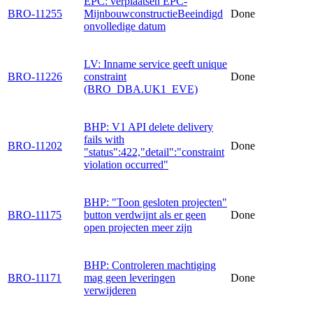
EPC: verplaatsen EPC-
BRO-11255
MijnbouwconstructieBeeindigd
Done
onvolledige datum
LV: Inname service geeft unique
BRO-11226
constraint
Done
(BRO_DBA.UK1_EVE)
BHP: V1 API delete delivery
fails with
BRO-11202
Done
"status":422,"detail":"constraint
violation occurred"
BHP: "Toon gesloten projecten"
BRO-11175
button verdwijnt als er geen
Done
open projecten meer zijn
BHP: Controleren machtiging
BRO-11171
mag geen leveringen
Done
verwijderen