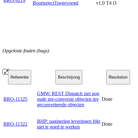
BRO-9219
BoortrajectToegevoegd
v1.0 T4 i3
Opgeloste fouten (bugs)
Referentie
Beschrijving
Resolution
GMW: REST Dispatch ziet nog
BRO-11325
oude pre-conversie objecten ipv
Done
geconverteerde objecten
BHP: paginering leveringen lijkt
BRO-11322
Done
niet te goed te werken