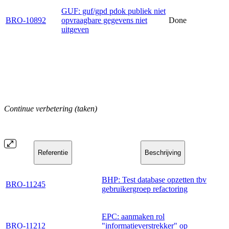
GUF: guf/gpd pdok publiek niet
BRO-10892
opvraagbare gegevens niet
Done
uitgeven
Continue verbetering (taken)
Referentie
Beschrijving
BHP: Test database opzetten tbv
BRO-11245
gebruikergroep refactoring
EPC: aanmaken rol
BRO-11212
"informatieverstrekker" op