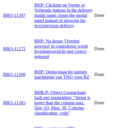
BHP: Clicking on Vorige or
Volgende buttons in the delivery
BRO-11307
modal panel closes the modal
Done
panel instead of showing the
next/previous delivery
BHP: Na keuze 'Overleg
gewenst' in controleren wordt
BRO-11272
Done
leveringoverzicht niet correct
getoond
BHP: Demo traag bij openen
BRO-11269
Done
machtiging van TNO voor BZ
BHR-P: Object Geopackage
faalt met logmelding: "String is
BRO-11265
larger than the column max.
Done
Size: 63, Max: 30, Column:
classification_code"