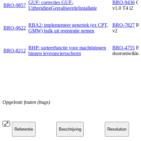
GUF: correcties GUF-
BRO-9436
G
BRO-9857
UitbreidingGerealiseerdeInstallatie
v1.0 T4 i2
RBA2: implementeer generiek (ex CPT,
BRO-7827
R
BRO-9622
GMW) bulk uit registratie nemen
v2
BHP: sorteerfunctie voor machtigingen
BRO-4755
B
BRO-8212
binnen leveranciersscherm
doorontwikkel
Opgeloste fouten (bugs)
Referentie
Beschrijving
Resolution