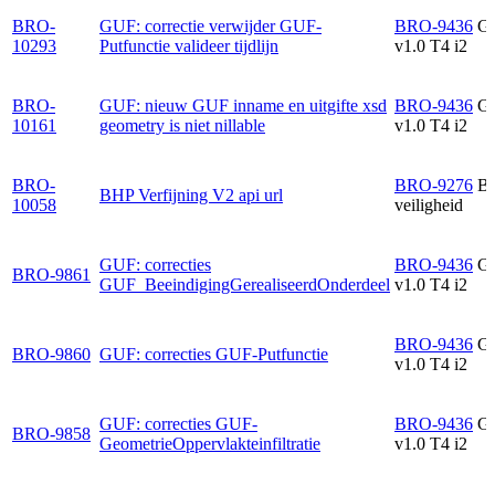
BRO-
GUF: correctie verwijder GUF-
BRO-9436
G
10293
Putfunctie valideer tijdlijn
v1.0 T4 i2
BRO-
GUF: nieuw GUF inname en uitgifte xsd
BRO-9436
G
10161
geometry is niet nillable
v1.0 T4 i2
BRO-
BRO-9276
B
BHP Verfijning V2 api url
10058
veiligheid
GUF: correcties
BRO-9436
G
BRO-9861
GUF_BeeindigingGerealiseerdOnderdeel
v1.0 T4 i2
BRO-9436
G
BRO-9860
GUF: correcties GUF-Putfunctie
v1.0 T4 i2
GUF: correcties GUF-
BRO-9436
G
BRO-9858
GeometrieOppervlakteinfiltratie
v1.0 T4 i2