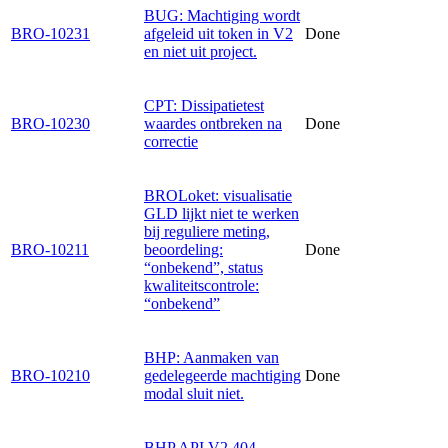
BUG: Machtiging wordt
BRO-10231
afgeleid uit token in V2
Done
en niet uit project.
CPT: Dissipatietest
BRO-10230
waardes ontbreken na
Done
correctie
BROLoket: visualisatie
GLD lijkt niet te werken
bij reguliere meting,
BRO-10211
beoordeling:
Done
“onbekend”, status
kwaliteitscontrole:
“onbekend”
BHP: Aanmaken van
BRO-10210
gedelegeerde machtiging
Done
modal sluit niet.
BHP API V2 404