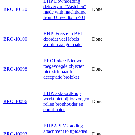
BHP Downloading
delivery in "Vastellen"
BRO-10120
Done
made with machtiging
from UI results in 403
BHP: Freeze in BHP
BRO-10100
doordat veel labels
Done
worden aangemaakt
BROLoket: Nieuwe
toegevoegde objecten
BRO-10098
Done
niet zichtbaar in
acceptatie broloket
BHP: akkoordknop
werkt niet bij toevoegen
BRO-10096
Done
rollen bronhouder en
coördinator
BHP API V2 adding
attachment to uploaded
BRO-10093
Done