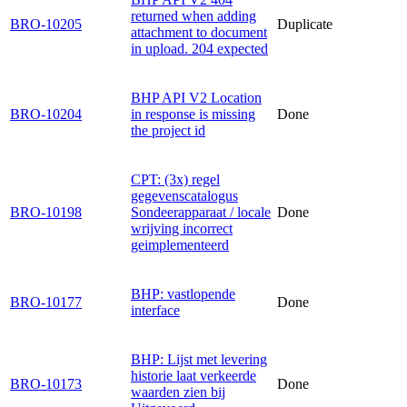
returned when adding
BRO-10205
Duplicate
attachment to document
in upload. 204 expected
BHP API V2 Location
BRO-10204
in response is missing
Done
the project id
CPT: (3x) regel
gegevenscatalogus
BRO-10198
Sondeerapparaat / locale
Done
wrijving incorrect
geimplementeerd
BHP: vastlopende
BRO-10177
Done
interface
BHP: Lijst met levering
historie laat verkeerde
BRO-10173
Done
waarden zien bij