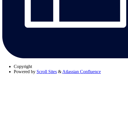
Copyright
Powered by
Scroll Sites
&
Atlassian Confluence