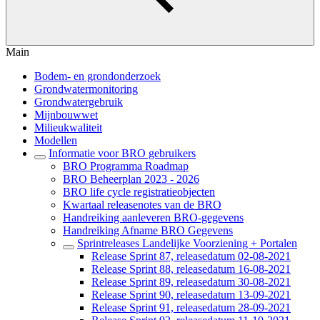
Main
Bodem- en grondonderzoek
Grondwatermonitoring
Grondwatergebruik
Mijnbouwwet
Milieukwaliteit
Modellen
Informatie voor BRO gebruikers
BRO Programma Roadmap
BRO Beheerplan 2023 - 2026
BRO life cycle registratieobjecten
Kwartaal releasenotes van de BRO
Handreiking aanleveren BRO-gegevens
Handreiking Afname BRO Gegevens
Sprintreleases Landelijke Voorziening + Portalen
Release Sprint 87, releasedatum 02-08-2021
Release Sprint 88, releasedatum 16-08-2021
Release Sprint 89, releasedatum 30-08-2021
Release Sprint 90, releasedatum 13-09-2021
Release Sprint 91, releasedatum 28-09-2021