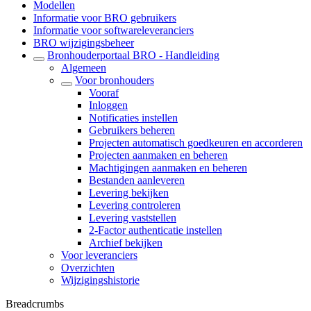
Modellen
Informatie voor BRO gebruikers
Informatie voor softwareleveranciers
BRO wijzigingsbeheer
Bronhouderportaal BRO - Handleiding
Algemeen
Voor bronhouders
Vooraf
Inloggen
Notificaties instellen
Gebruikers beheren
Projecten automatisch goedkeuren en accorderen
Projecten aanmaken en beheren
Machtigingen aanmaken en beheren
Bestanden aanleveren
Levering bekijken
Levering controleren
Levering vaststellen
2-Factor authenticatie instellen
Archief bekijken
Voor leveranciers
Overzichten
Wijzigingshistorie
Breadcrumbs