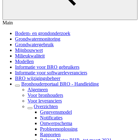
Main
Bodem- en grondonderzoek
Grondwatermonitoring
Grondwatergebruik
Mijnbouwwet
Milieukwaliteit
Modellen
Informatie voor BRO gebruikers
Informatie voor softwareleveranciers
BRO wijzigingsbeheer
Bronhouderportaal BRO - Handleiding
Algemeen
Voor bronhouders
Voor leveranciers
Overzichten
Gegevensmodel
Notificaties
Ontwerpschema
Probleemoplossing
Rapporten