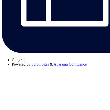
Copyright
Powered by
Scroll Sites
&
Atlassian Confluence