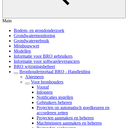
Main
Bodem- en grondonderzoek
Grondwatermonitoring
Grondwatergebruik
Mijnbouwwet
Modellen
Informatie voor BRO gebruikers
Informatie voor softwareleveranciers
BRO wijzigingsbeheer
Bronhouderportaal BRO - Handleiding
Algemeen
Voor bronhouders
Vooraf
Inloggen
Notificaties instellen
Gebruikers beheren
Projecten op automatisch goedkeuren en
accorderen zetten
Projecten aanmaken en beheren
Machtigingen aanmaken en beheren