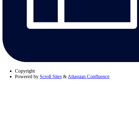
Copyright
Powered by
Scroll Sites
&
Atlassian Confluence