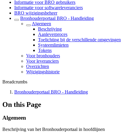
Informatie voor BRO gebruikers
Informatie voor softwareleveranciers
BRO wijzigingsbeheer
Bronhouderportaal BRO - Handleiding
Algemeen
Beschrijving
Aanleverproces
Toelichting bij de verschillende omgevingen
Systeemlimieten
Tokens
Voor bronhouders
Voor leveranciers
Overzichten
Wijzigingshistorie
Breadcrumbs
Bronhouderportaal BRO - Handleiding
On this Page
Algemeen
Beschrijving van het Bronhouderportaal in hoofdlijnen