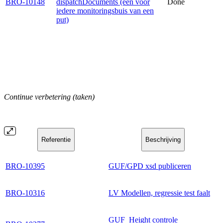
BRO-10148
dispatchDocuments (één voor
Done
iedere monitoringsbuis van een
put)
Continue verbetering (taken)
Referentie
Beschrijving
BRO-10395
GUF/GPD xsd publiceren
BRO-10316
LV Modellen, regressie test faalt
GUF_Height controle