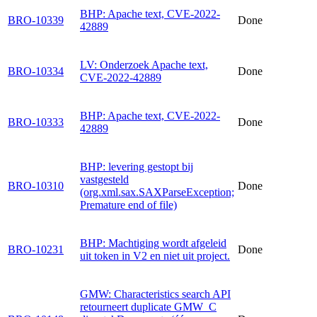
BHP: Apache text, CVE-2022-
BRO-10339
Done
42889
LV: Onderzoek Apache text,
BRO-10334
Done
CVE-2022-42889
BHP: Apache text, CVE-2022-
BRO-10333
Done
42889
BHP: levering gestopt bij
vastgesteld
BRO-10310
Done
(org.xml.sax.SAXParseException;
Premature end of file)
BHP: Machtiging wordt afgeleid
BRO-10231
Done
uit token in V2 en niet uit project.
GMW: Characteristics search API
retourneert duplicate GMW_C