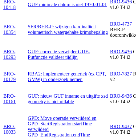
BRO-
BRO-9436
G
GUF minimale datum is niet 1970-01-01
10418
v1.0 T4 i2
BRO-4737
BRO-
SFR/BHR-P: wijzigen kardinaliteit
BHR-P
10354
volumetrisch watergehalte krimpbepaling
doorontwikkel
BRO-
GUF: correctie verwijder GUF-
BRO-9436
G
10293
Putfunctie valideer tijdlijn
v1.0 T4 i2
BRO-
RBA2: implementeer generiek (ex CPT,
BRO-7827
R
10179
GMW) in onderzoek nemen
v2
BRO-
GUF: nieuw GUF inname en uitgifte xsd
BRO-9436
G
10161
geometry is niet nillable
v1.0 T4 i2
GPD: Move operatie verwijderd en
GPD_StartRegistration.startTime
BRO-
BRO-9437
G
verwijderd
10033
v1.0 T4 i2
GPD_EndRegistration.endTime