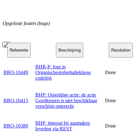
Opgeloste fouten (bugs)
Referentie
Beschrijving
Resolution
BHR-P: fout in
BRO-10449
Organischestofgehalteklasse
Done
codelijst
BHP: Ongeldige actie: de actie
BRO-10415
Goedkeuren is niet beschikbaar
Done
verschijnt onterecht
BHP: timeout bij aanmaken
BRO-10389
Done
levering via REST