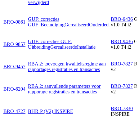
verwijderd
GUF: correcties
BRO-9436
G
BRO-9861
GUF_BeeindigingGerealiseerdOnderdeel
v1.0 T4 i2
GUF: correcties GUF-
BRO-9436
G
BRO-9857
UitbreidingGerealiseerdeInstallatie
v1.0 T4 i2
RBA 2: toevoegen kwaliteitsregime aan
BRO-7827
R
BRO-9457
rapportages registraties en transacties
v2
RBA 2: aanvullende parameters voor
BRO-7827
R
BRO-6204
rapporage registraties en transacties
v2
BRO-7830
BRO-4727
BHR-P (V2) INSPIRE
INSPIRE