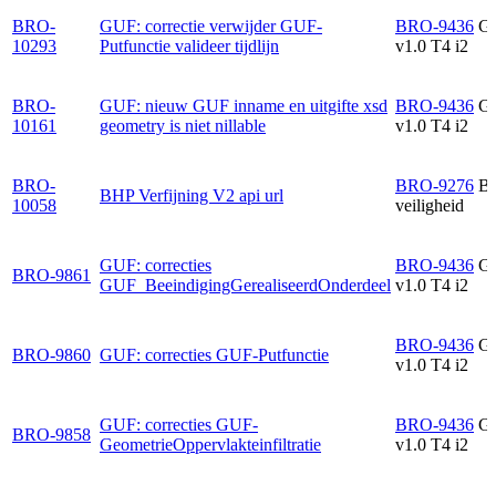
BRO-
GUF: correctie verwijder GUF-
BRO-9436
G
10293
Putfunctie valideer tijdlijn
v1.0 T4 i2
BRO-
GUF: nieuw GUF inname en uitgifte xsd
BRO-9436
G
10161
geometry is niet nillable
v1.0 T4 i2
BRO-
BRO-9276
B
BHP Verfijning V2 api url
10058
veiligheid
GUF: correcties
BRO-9436
G
BRO-9861
GUF_BeeindigingGerealiseerdOnderdeel
v1.0 T4 i2
BRO-9436
G
BRO-9860
GUF: correcties GUF-Putfunctie
v1.0 T4 i2
GUF: correcties GUF-
BRO-9436
G
BRO-9858
GeometrieOppervlakteinfiltratie
v1.0 T4 i2