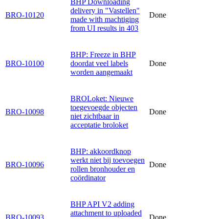
BHP Downloading
delivery in "Vastellen"
BRO-10120
Done
made with machtiging
from UI results in 403
BHP: Freeze in BHP
BRO-10100
doordat veel labels
Done
worden aangemaakt
BROLoket: Nieuwe
toegevoegde objecten
BRO-10098
Done
niet zichtbaar in
acceptatie broloket
BHP: akkoordknop
werkt niet bij toevoegen
BRO-10096
Done
rollen bronhouder en
coördinator
BHP API V2 adding
attachment to uploaded
BRO-10093
Done