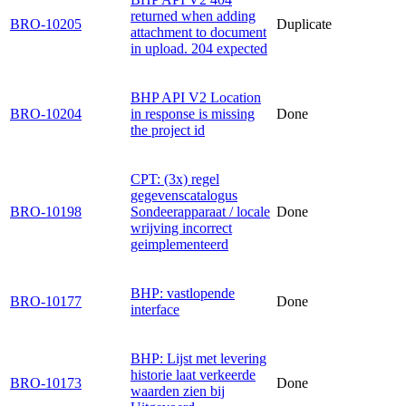
returned when adding
BRO-10205
Duplicate
attachment to document
in upload. 204 expected
BHP API V2 Location
BRO-10204
in response is missing
Done
the project id
CPT: (3x) regel
gegevenscatalogus
BRO-10198
Sondeerapparaat / locale
Done
wrijving incorrect
geimplementeerd
BHP: vastlopende
BRO-10177
Done
interface
BHP: Lijst met levering
historie laat verkeerde
BRO-10173
Done
waarden zien bij