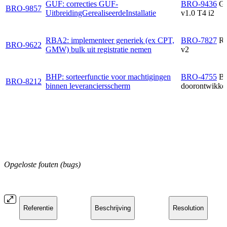
GUF: correcties GUF-
BRO-9436
G
BRO-9857
UitbreidingGerealiseerdeInstallatie
v1.0 T4 i2
RBA2: implementeer generiek (ex CPT,
BRO-7827
R
BRO-9622
GMW) bulk uit registratie nemen
v2
BHP: sorteerfunctie voor machtigingen
BRO-4755
B
BRO-8212
binnen leveranciersscherm
doorontwikkel
Opgeloste fouten (bugs)
Referentie
Beschrijving
Resolution