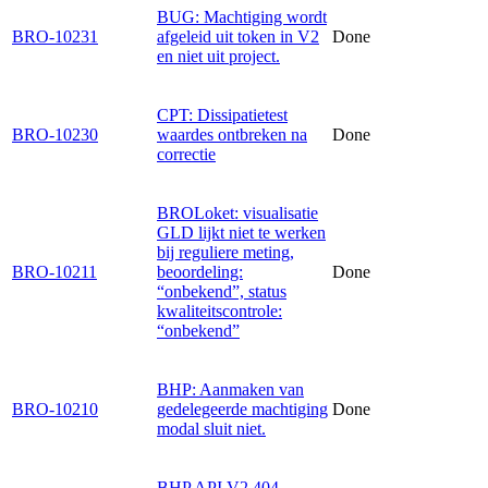
BUG: Machtiging wordt
BRO-10231
afgeleid uit token in V2
Done
en niet uit project.
CPT: Dissipatietest
BRO-10230
waardes ontbreken na
Done
correctie
BROLoket: visualisatie
GLD lijkt niet te werken
bij reguliere meting,
BRO-10211
beoordeling:
Done
“onbekend”, status
kwaliteitscontrole:
“onbekend”
BHP: Aanmaken van
BRO-10210
gedelegeerde machtiging
Done
modal sluit niet.
BHP API V2 404