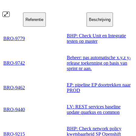
Referentie
Beschrijving
BHP: Check Unit en Integratie
BRO-9779
testen op master
Beheer: pas automatische x.y.z y-
BRO-9742
release toekenning op basis van
sprint nr aan.
EP: pipeline EP doortrekken naar
BRO-9462
PROD
LV: REST services baseline
BRO-9440
update quarkus en common
BHP: Check network policy
BRO-9215
kwetsbaarheid SP Openshift