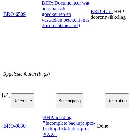
BHP: Documenteer wat
automatisch
BRO-4755
BHP
BRO-6509
goedkeuren en
doorontwikkeling
vaststellen betekent (pas
documentatie aan?)
Opgeloste fouten (bugs)
Referentie
Beschrijving
Resolution
BHP: melding
"Incomplete backup: spcs-
BRO-9830
Done
backup-bzk-bpbro-prd-
XXX"