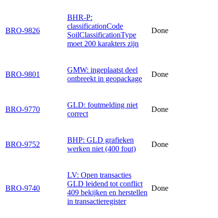
BHR-P:
classificationCode
BRO-9826
Done
SoilClassificationType
moet 200 karakters zijn
GMW: ingeplaatst deel
BRO-9801
Done
ontbreekt in geopackage
GLD: foutmelding niet
BRO-9770
Done
correct
BHP: GLD grafieken
BRO-9752
Done
werken niet (400 fout)
LV: Open transacties
GLD leidend tot conflict
BRO-9740
Done
409 bekijken en herstellen
in transactieregister