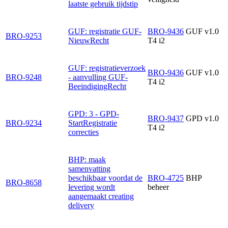
laatste gebruik tijdstip
GUF: registratie GUF-
BRO-9436
GUF v1.0
BRO-9253
NieuwRecht
T4 i2
GUF: registratieverzoek
BRO-9436
GUF v1.0
BRO-9248
- aanvulling GUF-
T4 i2
BeeindigingRecht
GPD: 3 - GPD-
BRO-9437
GPD v1.0
BRO-9234
StartRegistratie
T4 i2
correcties
BHP: maak
samenvatting
beschikbaar voordat de
BRO-4725
BHP
BRO-8658
levering wordt
beheer
aangemaakt creating
delivery