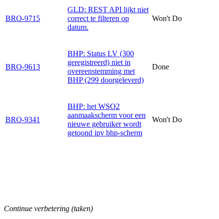
GLD: REST API lijkt niet
BRO-9715
correct te filteren op
Won't Do
datum.
BHP: Status LV (300
geregistreerd) niet in
BRO-9613
Done
overeenstemming met
BHP (299 doorgeleverd)
BHP: het WSO2
aanmaakscherm voor een
BRO-9341
Won't Do
nieuwe gebruiker wordt
getoond ipv bhp-scherm
Continue verbetering (taken)