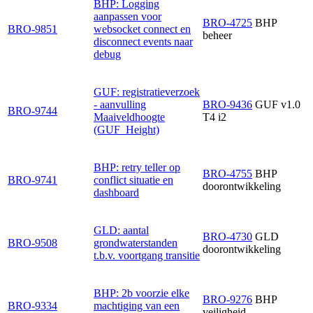
BHP: Logging
aanpassen voor
BRO-4725
BHP
BRO-9851
websocket connect en
beheer
disconnect events naar
debug
GUF: registratieverzoek
- aanvulling
BRO-9436
GUF v1.0
BRO-9744
Maaiveldhoogte
T4 i2
(GUF_Height)
BHP: retry teller op
BRO-4755
BHP
BRO-9741
conflict situatie en
doorontwikkeling
dashboard
GLD: aantal
BRO-4730
GLD
BRO-9508
grondwaterstanden
doorontwikkeling
t.b.v. voortgang transitie
BHP: 2b voorzie elke
BRO-9276
BHP
BRO-9334
machtiging van een
veiligheid