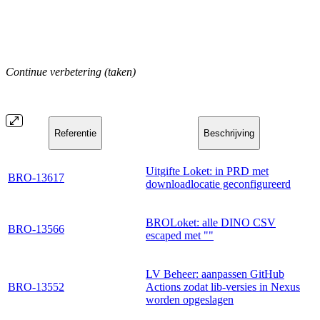
Continue verbetering (taken)
Referentie
Beschrijving
Uitgifte Loket: in PRD met
BRO-13617
downloadlocatie geconfigureerd
BROLoket: alle DINO CSV
BRO-13566
escaped met ""
LV Beheer: aanpassen GitHub
BRO-13552
Actions zodat lib-versies in Nexus
worden opgeslagen