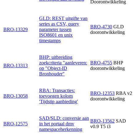
Doorontwikkeling
GLD: REST uitgifte van
series as CSV, query
BRO-4730
GLD
BRO-13329
parameter tussen
doorontwikkeling
ISO8601 en unix
timestamps
BHP: uitbreiding
zoekcriteria "aanleveren:
BRO-4755
BHP
BRO-13313
op "Object-ID
doorontwikkeling
Bronhouder"
RBA: Transacties:
BRO-12353
RBA v2
BRO-13058
toevoegen kolom
doorontwikkeling
'Tijdstip aanbieding'
SAD/SLD: conversie aan
BRO-13562
SAD
BRO-12575
in het portaal dmv
v0.9 T5 i3
namespaceherkenning