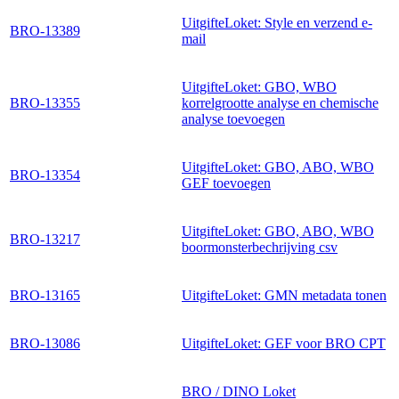
UitgifteLoket: Style en verzend e-
BRO-13389
mail
UitgifteLoket: GBO, WBO
BRO-13355
korrelgrootte analyse en chemische
analyse toevoegen
UitgifteLoket: GBO, ABO, WBO
BRO-13354
GEF toevoegen
UitgifteLoket: GBO, ABO, WBO
BRO-13217
boormonsterbechrijving csv
BRO-13165
UitgifteLoket: GMN metadata tonen
BRO-13086
UitgifteLoket: GEF voor BRO CPT
BRO / DINO Loket