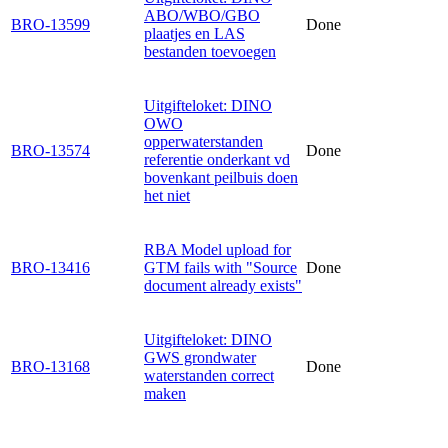
ABO/WBO/GBO
BRO-13599
Done
plaatjes en LAS
bestanden toevoegen
Uitgifteloket: DINO
OWO
opperwaterstanden
BRO-13574
Done
referentie onderkant vd
bovenkant peilbuis doen
het niet
RBA Model upload for
BRO-13416
GTM fails with "Source
Done
document already exists"
Uitgifteloket: DINO
GWS grondwater
BRO-13168
Done
waterstanden correct
maken