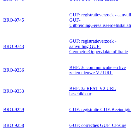
GUF: registratieverzoek - aanvull
BRO-9745
GUF-
UitbreidingGerealiseerdeInstallat
GUF: registratieverzoek -
BRO-9743
aanvulling GUF-
GeometrieOppervlakteinfiltratie
BHP: 3c communicatie en live
BRO-9336
zetten nieuwe V2 URL
BHP: 3a REST V2 URL
BRO-9333
beschikbaar
BRO-9259
GUF: registratie GUF-Beeindigi
BRO-9258
GUF: correcties GUF_Closure