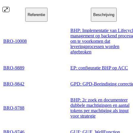
Referentie
Beschrijving
BHP: Implementatie van Lifecyc
management op backend process
BRO-10008
om te voorkomen dat
leveringprocessen worden
afgebroken
BRO-9889
EP: configuratie BHP op ACC
BRO-9842
GPD: GPD-Beeindiging correcti
BHP: 2c zoek en documenteer
dubbele machtigingen en aantal
BRO-9788
tokens per machtiging als input
voor strategie
BRO-9746
GUF: GUF_WellFunction