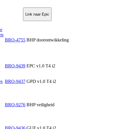
Link naar Epic
le
en
BRO-4755
BHP doorontwikkeling
BRO-9439
EPC v1.0 T4 i2
es
BRO-9437
GPD v1.0 T4 i2
BRO-9276
BHP veiligheid
BRO-9436
GUF v1.0 T4 i2