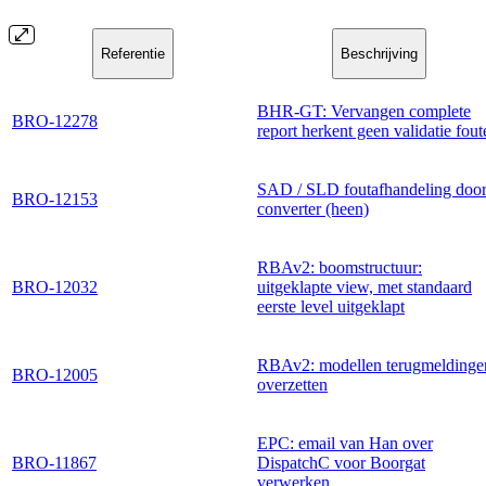
Referentie
Beschrijving
BHR-GT: Vervangen complete
BRO-12278
report herkent geen validatie fout
SAD / SLD foutafhandeling doo
BRO-12153
converter (heen)
RBAv2: boomstructuur:
BRO-12032
uitgeklapte view, met standaard
eerste level uitgeklapt
RBAv2: modellen terugmeldinge
BRO-12005
overzetten
EPC: email van Han over
BRO-11867
DispatchC voor Boorgat
verwerken