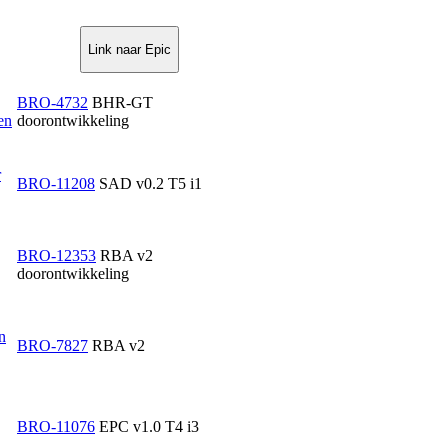
Link naar Epic
BRO-4732
BHR-GT
en
doorontwikkeling
r
BRO-11208
SAD v0.2 T5 i1
BRO-12353
RBA v2
doorontwikkeling
n
BRO-7827
RBA v2
BRO-11076
EPC v1.0 T4 i3