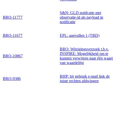
S&N: GLD notifcatie met
BRO-11777
observatie-id als payload in
notificatie
BRO-11677
EPL: aanvullen 1 (TBD)
BRO: Wijzigingsverzoek t.b.v.
INSPIRE: Mogelijkheid om te
BRO-10867
kunnen verwijzen naar één waar
van waardelijst
BHP: bij gebruik e-mail link de
BRO-9386
juiste rechten afdwingen