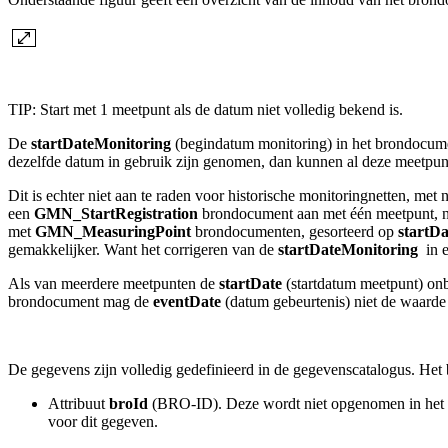
TIP: Start met 1 meetpunt als de datum niet volledig bekend is.
De
startDateMonitoring
(begindatum monitoring) in het brondocume
dezelfde datum in gebruik zijn genomen, dan kunnen al deze meetpun
Dit is echter niet aan te raden voor historische monitoringnetten, met
een
GMN_StartRegistration
brondocument aan met
één meetpunt, 
met
GMN_MeasuringPoint
brondocumenten, gesorteerd op
startDa
gemakkelijker. Want het corrigeren van de
startDateMonitoring
in 
Als van meerdere meetpunten de
startDate
(startdatum meetpunt) onb
brondocument mag de
eventDate
(datum gebeurtenis) niet de waarde
De gegevens zijn volledig gedefinieerd in de gegevenscatalogus. Het
Attribuut
broId
(BRO-ID). Deze wordt niet opgenomen in het 
voor dit gegeven.