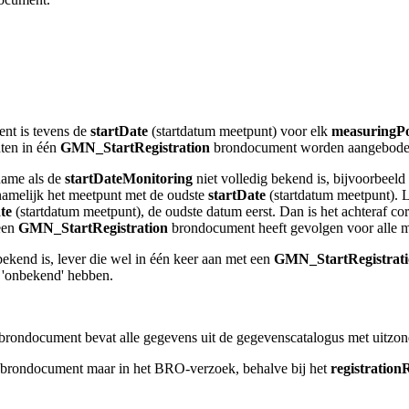
nt is tevens de
startDate
(startdatum meetpunt) voor elk
measuringPo
ten in één
GMN_StartRegistration
brondocument worden aangebode
 name als de
startDateMonitoring
niet volledig bekend is, bijvoorbeeld 
namelijk het meetpunt met de oudste
startDate
(startdatum meetpunt). 
te
(startdatum meetpunt), de oudste datum eerst. Dan is het achteraf co
een
GMN_StartRegistration
brondocument heeft gevolgen voor alle m
ekend is, lever die wel in één keer aan met een
GMN_StartRegistrat
 'onbekend' hebben.
 brondocument bevat alle gegevens uit de gegevenscatalogus met uitzo
brondocument maar in het BRO-verzoek, behalve bij het
registration