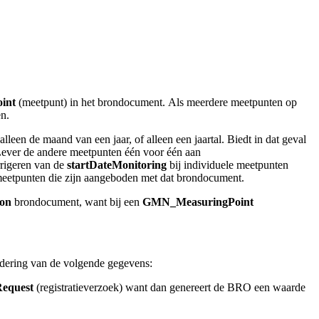
int
(meetpunt) in het brondocument
.
Als meerdere meetpunten op
n.
alleen de maand van een jaar, of alleen een jaartal. Biedt in dat geval
L
ever de andere meetpunten één voor één aan
rrigeren van de
startDateMonitoring
bij individuele meetpunten
eetpunten die zijn aangeboden met dat brondocument.
ion
brondocument, want bij een
GMN_MeasuringPoint
ndering van de volgende gegevens:
Request
(registratieverzoek) want dan genereert de BRO een waarde