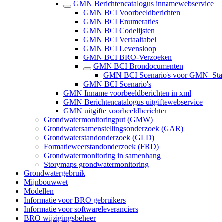
GMN Berichtencatalogus innamewebservice
GMN BCI Voorbeeldberichten
GMN BCI Enumeraties
GMN BCI Codelijsten
GMN BCI Vertaaltabel
GMN BCI Levensloop
GMN BCI BRO-Verzoeken
GMN BCI Brondocumenten
GMN BCI Scenario's voor GMN_StartR
GMN BCI Scenario's
GMN Inname voorbeeldberichten in xml
GMN Berichtencatalogus uitgiftewebservice
GMN uitgifte voorbeeldberichten
Grondwatermonitoringput (GMW)
Grondwatersamenstellingsonderzoek (GAR)
Grondwaterstandonderzoek (GLD)
Formatieweerstandonderzoek (FRD)
Grondwatermonitoring in samenhang
Storymaps grondwatermonitoring
Grondwatergebruik
Mijnbouwwet
Modellen
Informatie voor BRO gebruikers
Informatie voor softwareleveranciers
BRO wijzigingsbeheer