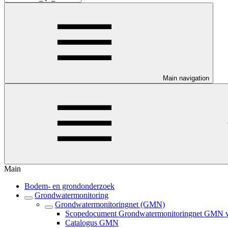
Main navigation
Main
Bodem- en grondonderzoek
Grondwatermonitoring
Grondwatermonitoringnet (GMN)
Scopedocument Grondwatermonitoringnet GMN ve
Catalogus GMN