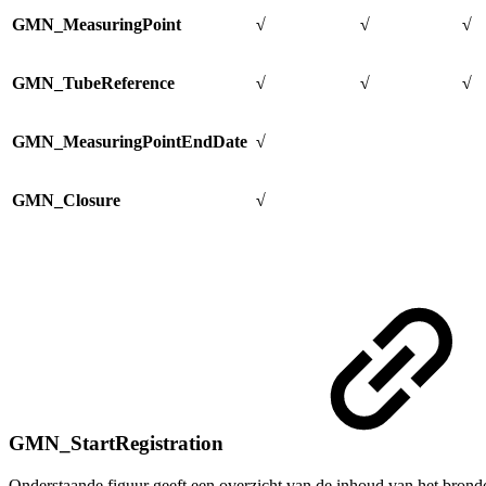
GMN_MeasuringPoint
√
√
√
GMN_TubeReference
√
√
√
GMN_MeasuringPointEndDate
√
GMN_Closure
√
GMN_StartRegistration
Onderstaande figuur geeft een overzicht van de inhoud van het bron