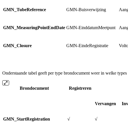
GMN_TubeReference
GMN-Buisverwijzing
Aang
GMN_MeasuringPointEndDate
GMN-EinddatumMeetpunt
Aang
GMN_Closure
GMN-EindeRegistratie
Volt
Onderstaande tabel geeft per type brondocument weer in welke ty
Brondocument
Registreren
Vervangen
In
GMN_StartRegistration
√
√