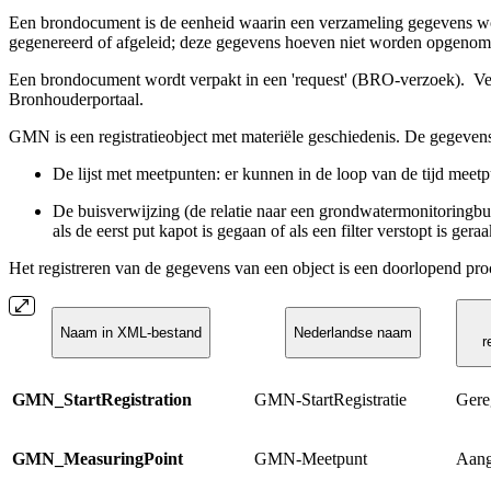
Een brondocument is de eenheid waarin een verzameling gegevens wo
gegenereerd of afgeleid; deze gegevens hoeven niet worden opgeno
Een brondocument wordt verpakt in een 'request' (BRO-verzoek).
Ve
Bronhouderportaal.
GMN is een registratieobject met materiële geschiedenis. De gegeve
De lijst met meetpunten: er kunnen in de loop van de tijd mee
De buisverwijzing (de relatie naar een grondwatermonitoringbu
als de eerst put kapot is gegaan of als een filter verstopt is geraa
Het registreren van de gegevens van een object is een doorlopend pr
Naam in XML-bestand
Nederlandse naam
r
GMN_StartRegistration
GMN-StartRegistratie
Gere
GMN_MeasuringPoint
GMN-Meetpunt
Aang