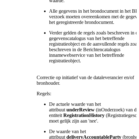
waarde.
Alle gegevens in het brondocument in het B
verzoek moeten overeenkomen met de gegeve
het geregistreerde brondocument.
Verder gelden de regels zoals beschreven in d
gegevenscatalogus van het betreffende
registratieobject en de aanvullende regels zoal
beschreven in de Berichtencatalogus
innamewebservice van het betreffende
registratieobject.
Correctie op initiatief van de dataleverancier en/of
bronhouder.
Regels:
De actuele waarde van het
attribuut
underReview
(inOnderzoek) van de
entiteit
RegistrationHistory
(Registratiegesch
moet gelijk zijn aan 'nee'.
De waarde van het
attribuut
deliveryAccountableParty
(bronhou