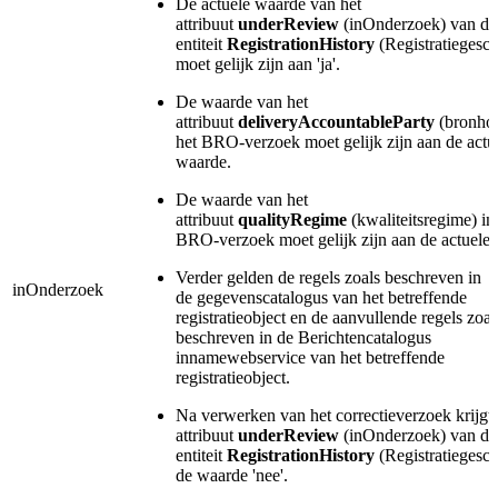
De actuele waarde van het
attribuut
underReview
(inOnderzoek) van de
entiteit
RegistrationHistory
(Registratiegesch
moet gelijk zijn aan 'ja'.
De waarde van het
attribuut
deliveryAccountableParty
(bronhou
het BRO-verzoek moet gelijk zijn aan de actu
waarde.
De waarde van het
attribuut
qualityRegime
(kwaliteitsregime) in
BRO-verzoek moet gelijk zijn aan de actuele
Verder gelden de regels zoals beschreven in
inOnderzoek
de gegevenscatalogus van het betreffende
registratieobject en de aanvullende regels zoal
beschreven in de Berichtencatalogus
innamewebservice van het betreffende
registratieobject.
Na verwerken van het correctieverzoek krijgt 
attribuut
underReview
(inOnderzoek) van de
entiteit
RegistrationHistory
(Registratiegesch
de waarde 'nee'.