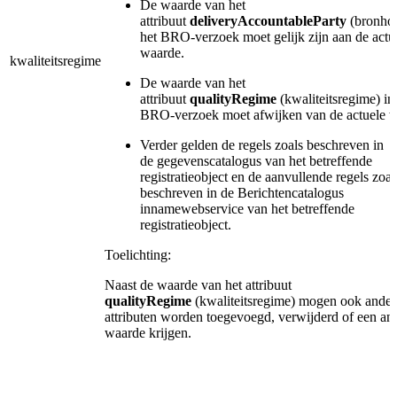
De waarde van het
attribuut
deliveryAccountableParty
(bronhou
het BRO-verzoek moet gelijk zijn aan de actu
waarde.
kwaliteitsregime
De waarde van het
attribuut
qualityRegime
(kwaliteitsregime) in
BRO-verzoek moet afwijken van de actuele w
Verder gelden de regels zoals beschreven in
de gegevenscatalogus van het betreffende
registratieobject en de aanvullende regels zoal
beschreven in de Berichtencatalogus
innamewebservice van het betreffende
registratieobject.
Toelichting:
Naast de waarde van het attribuut
qualityRegime
(kwaliteitsregime)
mogen ook ander
attributen worden toegevoegd, verwijderd of een an
waarde krijgen.