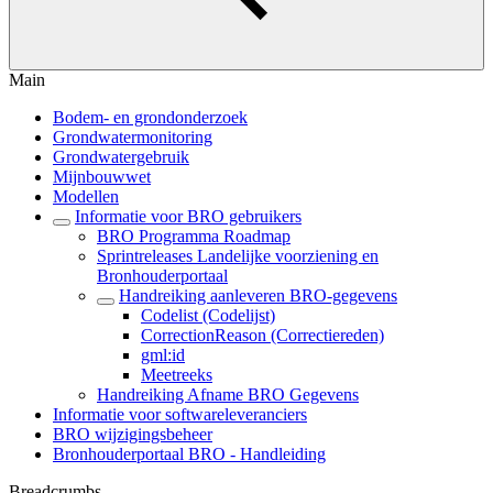
Main
Bodem- en grondonderzoek
Grondwatermonitoring
Grondwatergebruik
Mijnbouwwet
Modellen
Informatie voor BRO gebruikers
BRO Programma Roadmap
Sprintreleases Landelijke voorziening en
Bronhouderportaal
Handreiking aanleveren BRO-gegevens
Codelist (Codelijst)
CorrectionReason (Correctiereden)
gml:id
Meetreeks
Handreiking Afname BRO Gegevens
Informatie voor softwareleveranciers
BRO wijzigingsbeheer
Bronhouderportaal BRO - Handleiding
Breadcrumbs