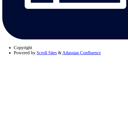
Copyright
Powered by
Scroll Sites
&
Atlassian Confluence