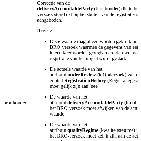
Correctie van de
deliveryAccountableParty
(bronhouder)
die in he
verzoek stond dat bij het starten van de registratie is
aangeboden.
Regels:
Deze waarde mag alleen worden gebruikt in 
BRO-verzoek waarmee de gegevens van een 
in één keer worden geregistreerd dan wel wa
registratie van het object wordt gestart.
De actuele waarde van het
attribuut
underReview
(inOnderzoek) van de
entiteit
RegistrationHistory
(Registratiegesch
moet gelijk zijn aan 'nee'.
De waarde van het
attribuut
deliveryAccountableParty
(bronhou
bronhouder
het BRO-verzoek moet afwijken van de actue
waarde.
De waarde van het
attribuut
qualityRegime
(kwaliteitsregime) in
het BRO-verzoek moet gelijk zijn aan de actu