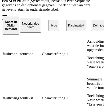
Een
SOAP:Fault
(Systeemfout) bestaat uit twee verplichte
gegevens en één optioneel gegeven.
De definities van deze
gegevens
staan in onderstaande tabel:
Naam in
Nederlandse
XML-
Type
Kardinaliteit
Definitie
naam
bestand
Aanduiding
waar de fout
opgetreden.
faultcode
foutcode
CharacterString
1..1
Toelichting:
Vaste waard
“soap:Server
Summiere
beschrijving
van de fout.
Toelichting:
faultstring
fouttekst
CharacterString
1..1
Vaste waard
“Er is een fo