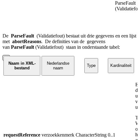
ParseFault
(Validatiefou
De
ParseFault
(Validatiefout) bestaat uit drie gegevens en een lijst
met
abortReasons
.
De definities van de
gegevens
van
ParseFault
(Validatiefout)
staan in onderstaande tabel:
Naam in XML-
Nederlandse
Type
Kardinaliteit
bestand
naam
Ee
da
un
va
ui
To
W
ov
he
requestReference
verzoekkenmerk
CharacterString
0..1