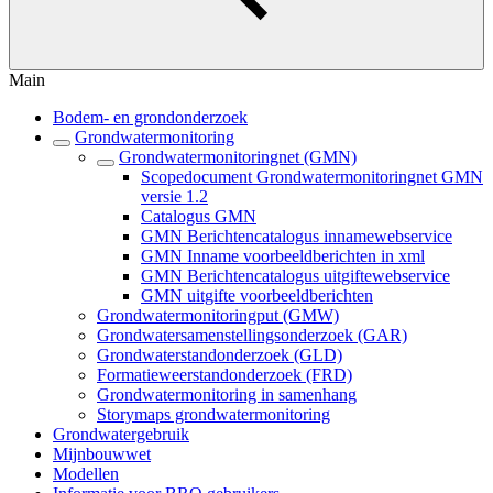
Main
Bodem- en grondonderzoek
Grondwatermonitoring
Grondwatermonitoringnet (GMN)
Scopedocument Grondwatermonitoringnet GMN
versie 1.2
Catalogus GMN
GMN Berichtencatalogus innamewebservice
GMN Inname voorbeeldberichten in xml
GMN Berichtencatalogus uitgiftewebservice
GMN uitgifte voorbeeldberichten
Grondwatermonitoringput (GMW)
Grondwatersamenstellingsonderzoek (GAR)
Grondwaterstandonderzoek (GLD)
Formatieweerstandonderzoek (FRD)
Grondwatermonitoring in samenhang
Storymaps grondwatermonitoring
Grondwatergebruik
Mijnbouwwet
Modellen