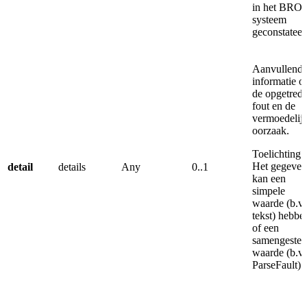
in het BRO-
systeem
geconstateer
Aanvullend
informatie o
de opgetred
fout en de
vermoedelij
oorzaak.
Toelichting:
Het gegeven
detail
details
Any
0..1
kan een
simpele
waarde (b.v.
tekst) hebbe
of een
samengestel
waarde (b.v.
ParseFault).