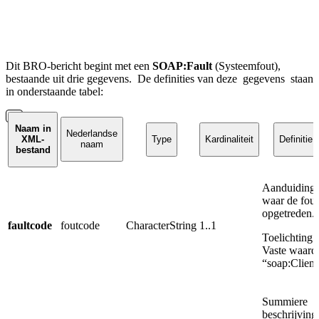
Dit BRO-bericht begint met een
SOAP:Fault
(Systeemfout),
bestaande uit drie gegevens.
De definities van deze
gegevens
staan
in onderstaande tabel:
Naam in
Nederlandse
XML-
Type
Kardinaliteit
Definitie
naam
bestand
Aanduiding
waar de fout
opgetreden.
faultcode
foutcode
CharacterString
1..1
Toelichting:
Vaste waard
“soap:Client
Summiere
beschrijving