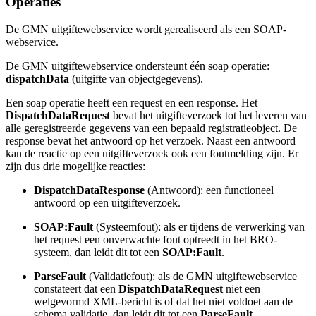
Operaties
De GMN uitgiftewebservice wordt gerealiseerd als een SOAP-
webservice.
De GMN uitgiftewebservice ondersteunt één soap operatie:
dispatchData
(uitgifte van objectgegevens).
Een soap operatie heeft een request en een response. Het
DispatchDataRequest
bevat het uitgifteverzoek tot het leveren van
alle geregistreerde gegevens van een bepaald registratieobject. De
response bevat het antwoord op het verzoek. Naast een antwoord
kan de reactie op een uitgifteverzoek ook een foutmelding zijn. Er
zijn dus drie mogelijke reacties:
DispatchDataResponse
(Antwoord): een functioneel
antwoord op een uitgifteverzoek.
SOAP:Fault
(Systeemfout): als er tijdens de verwerking van
het request een onverwachte fout optreedt in het BRO-
systeem, dan leidt dit tot een
SOAP:Fault
.
ParseFault
(Validatiefout): als de GMN uitgiftewebservice
constateert dat een
DispatchDataRequest
niet een
welgevormd XML-bericht is of dat het niet voldoet aan de
schema validatie, dan leidt dit tot een
ParseFault
.