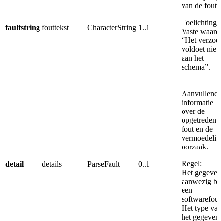
van de fout.
Toelichting:
faultstring
fouttekst
CharacterString
1..1
Vaste waard
“Het verzoe
voldoet niet
aan het
schema”.
Aanvullend
informatie
over de
opgetreden
fout en de
vermoedelij
oorzaak.
Regel:
detail
details
ParseFault
0..1
Het gegeven
aanwezig bij
een
softwarefout
Het type va
het gegeven 