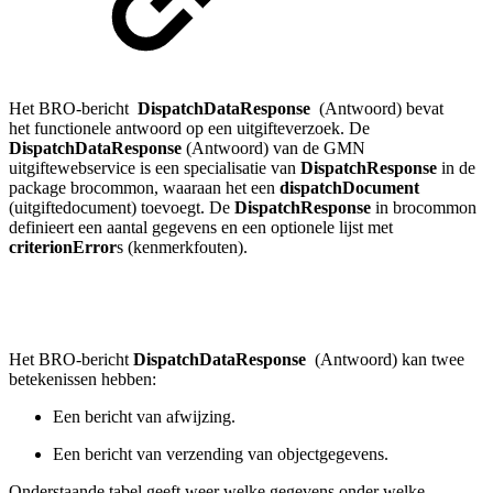
Het BRO-bericht
DispatchDataResponse
(Antwoord) bevat
het functionele antwoord op een uitgifteverzoek. De
DispatchDataResponse
(Antwoord) van de GMN
uitgiftewebservice is een specialisatie van
DispatchResponse
in de
package brocommon, waaraan het een
dispatchDocument
(uitgiftedocument) toevoegt. De
DispatchResponse
in brocommon
definieert een aantal gegevens en een optionele lijst met
criterionError
s (kenmerkfouten).
Het BRO-bericht
DispatchDataResponse
(Antwoord) kan twee
betekenissen hebben:
Een bericht van afwijzing
.
Een bericht van verzending van objectgegevens.
Onderstaande tabel geeft weer welke gegevens onder welke