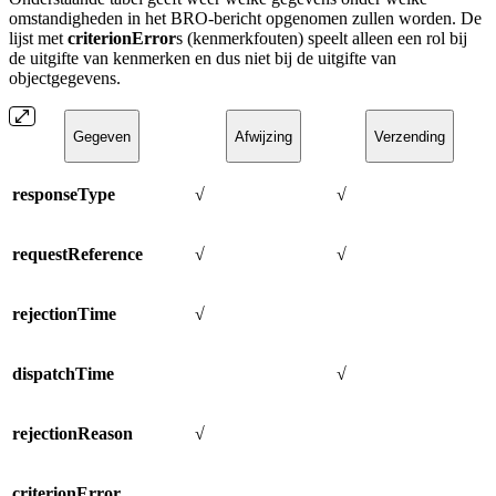
omstandigheden in het BRO-bericht opgenomen zullen worden. De
lijst met
criterionError
s (kenmerkfouten) speelt alleen een rol bij
de uitgifte van kenmerken en dus niet bij de uitgifte van
objectgegevens.
Gegeven
Afwijzing
Verzending
responseType
√
√
requestReference
√
√
rejectionTime
√
dispatchTime
√
rejectionReason
√
criterionError