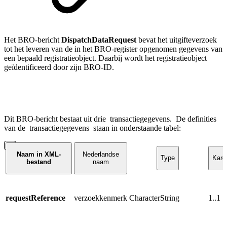
Het BRO-bericht
DispatchDataRequest
bevat het uitgifteverzoek
tot het leveren van de in het BRO-register opgenomen gegevens van
een bepaald registratieobject. Daarbij wordt het registratieobject
geïdentificeerd door zijn BRO-ID.
Dit BRO-bericht bestaat uit drie
transactiegegevens.
De definities
van de
transactiegegevens
staan in onderstaande tabel:
Naam in XML-
Nederlandse
Type
Kardi
bestand
naam
requestReference
verzoekkenmerk
CharacterString
1..1