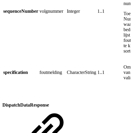
numm
sequenceNumber
volgnummer
Integer
1..1
Toeli
Nume
waar
bedo
lijst
fout
te k
sorte
Omsc
specification
foutmelding
CharacterString
1..1
van 
valid
DispatchDataResponse