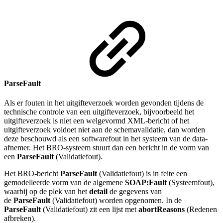
ParseFault
Als er fouten in het uitgifteverzoek worden gevonden tijdens de
technische controle van een uitgifteverzoek, bijvoorbeeld het
uitgifteverzoek is niet een welgevormd XML-bericht of het
uitgifteverzoek voldoet niet aan de schemavalidatie, dan worden
deze beschouwd als een softwarefout in het systeem van de data-
afnemer. Het BRO-systeem stuurt dan een bericht in de vorm van
een
ParseFault
(Validatiefout).
Het BRO-bericht
ParseFault
(Validatiefout) is in feite een
gemodelleerde vorm van de algemene
SOAP:Fault
(Systeemfout),
waarbij op de plek van het
detail
de gegevens van
de
ParseFault
(Validatiefout) worden opgenomen. In de
ParseFault
(Validatiefout) zit een lijst met
abortReasons
(Redenen
afbreken).