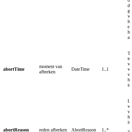
op
de
ge
wo
he
ee
he
a
Ti
to
we
moment van
abortTime
DateTime
1..1
wa
afbreken
ve
he
is
Li
w
ve
he
is
abortReason
reden afbreken
AbortReason
1..*