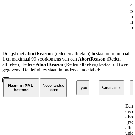
To
Om
re
li
ma
re
De lijst met
abortReasons
(redenen afbreken) bestaat uit minimaal
1 en maximaal 99 voorkomens van een
AbortReason
(Reden
afbreken). Iedere
AbortReason
(Reden afbreken) bestaat uit twee
gegevens.
De definities staan in onderstaande tabel:
Naam in XML-
Nederlandse
Type
Kardinaliteit
D
bestand
naam
Een 
deze 
abor
(red
afbr
unie