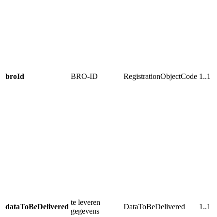
broId
BRO-ID
RegistrationObjectCode
1..1
te leveren
dataToBeDelivered
DataToBeDelivered
1..1
gegevens