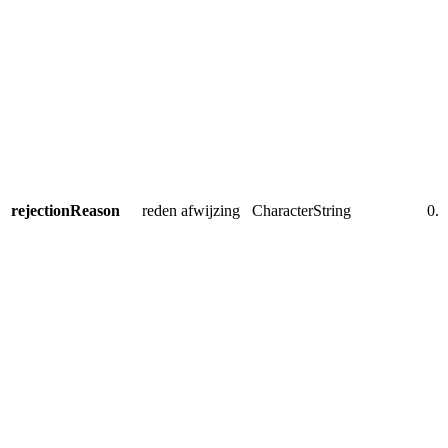
rejectionReason
reden afwijzing
CharacterString
0..