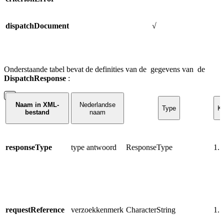
dispatchDocument
√
Onderstaande tabel bevat de
definities van de
gegevens van
de
DispatchResponse
:
Naam in XML-
Nederlandse
Type
Ka
bestand
naam
responseType
type antwoord
ResponseType
1..
requestReference
verzoekkenmerk
CharacterString
1..