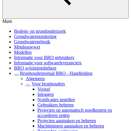
Main
Bodem- en grondonderzoek
Grondwatermonitoring
Grondwatergebruik
Mijnbouwwet
Modellen
Informatie voor BRO gebruikers
Informatie voor softwareleveranciers
BRO wijzigingsbeheer
Bronhouderportaal BRO - Handleiding
Algemeen
Voor bronhouders
Vooraf
Inloggen
Notificaties instellen
Gebruikers beheren
Projecten op automatisch goedkeuren en
accorderen zetten
Projecten aanmaken en beheren
Machtigingen aanmaken en beheren