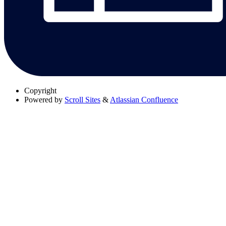
Copyright
Powered by
Scroll Sites
&
Atlassian Confluence