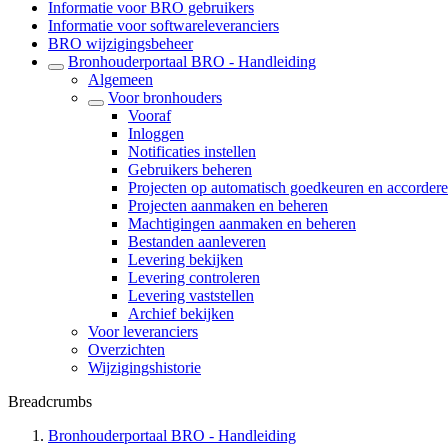
Informatie voor BRO gebruikers
Informatie voor softwareleveranciers
BRO wijzigingsbeheer
Bronhouderportaal BRO - Handleiding
Algemeen
Voor bronhouders
Vooraf
Inloggen
Notificaties instellen
Gebruikers beheren
Projecten op automatisch goedkeuren en accordere
Projecten aanmaken en beheren
Machtigingen aanmaken en beheren
Bestanden aanleveren
Levering bekijken
Levering controleren
Levering vaststellen
Archief bekijken
Voor leveranciers
Overzichten
Wijzigingshistorie
Breadcrumbs
Bronhouderportaal BRO - Handleiding