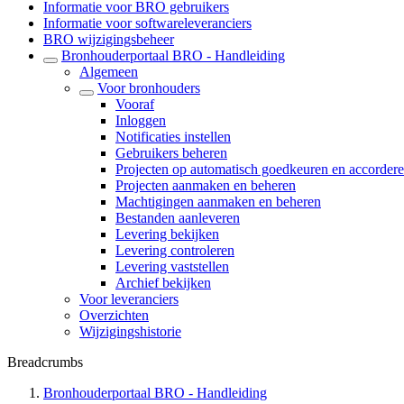
Informatie voor BRO gebruikers
Informatie voor softwareleveranciers
BRO wijzigingsbeheer
Bronhouderportaal BRO - Handleiding
Algemeen
Voor bronhouders
Vooraf
Inloggen
Notificaties instellen
Gebruikers beheren
Projecten op automatisch goedkeuren en accordere
Projecten aanmaken en beheren
Machtigingen aanmaken en beheren
Bestanden aanleveren
Levering bekijken
Levering controleren
Levering vaststellen
Archief bekijken
Voor leveranciers
Overzichten
Wijzigingshistorie
Breadcrumbs
Bronhouderportaal BRO - Handleiding