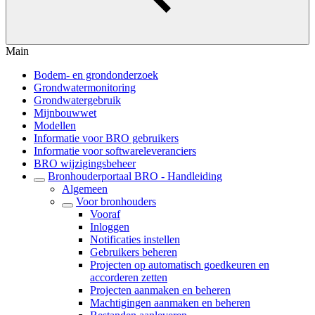
Main
Bodem- en grondonderzoek
Grondwatermonitoring
Grondwatergebruik
Mijnbouwwet
Modellen
Informatie voor BRO gebruikers
Informatie voor softwareleveranciers
BRO wijzigingsbeheer
Bronhouderportaal BRO - Handleiding
Algemeen
Voor bronhouders
Vooraf
Inloggen
Notificaties instellen
Gebruikers beheren
Projecten op automatisch goedkeuren en
accorderen zetten
Projecten aanmaken en beheren
Machtigingen aanmaken en beheren