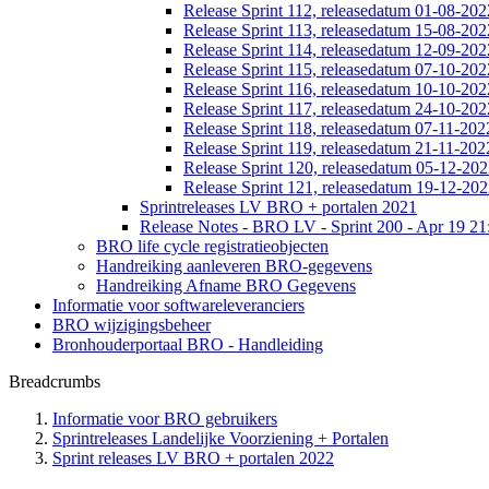
Release Sprint 112, releasedatum 01-08-202
Release Sprint 113, releasedatum 15-08-202
Release Sprint 114, releasedatum 12-09-202
Release Sprint 115, releasedatum 07-10-202
Release Sprint 116, releasedatum 10-10-202
Release Sprint 117, releasedatum 24-10-202
Release Sprint 118, releasedatum 07-11-202
Release Sprint 119, releasedatum 21-11-202
Release Sprint 120, releasedatum 05-12-20
Release Sprint 121, releasedatum 19-12-20
Sprintreleases LV BRO + portalen 2021
Release Notes - BRO LV - Sprint 200 - Apr 19 21
BRO life cycle registratieobjecten
Handreiking aanleveren BRO-gegevens
Handreiking Afname BRO Gegevens
Informatie voor softwareleveranciers
BRO wijzigingsbeheer
Bronhouderportaal BRO - Handleiding
Breadcrumbs
Informatie voor BRO gebruikers
Sprintreleases Landelijke Voorziening + Portalen
Sprint releases LV BRO + portalen 2022