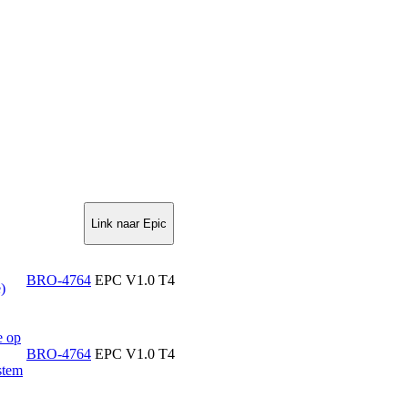
Link naar Epic
BRO-4764
EPC V1.0 T4
)
e op
BRO-4764
EPC V1.0 T4
stem