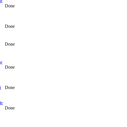
nt
Done
Done
Done
uw
Done
t
Done
de
Done