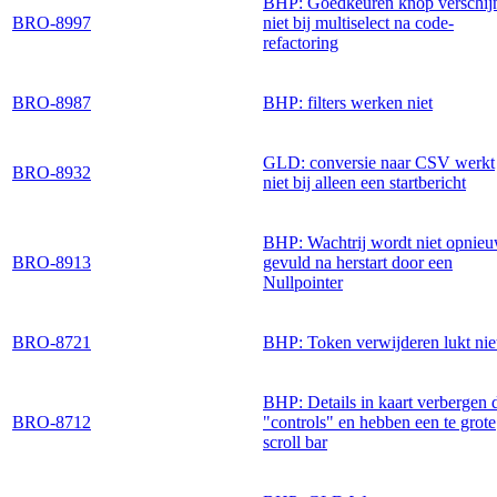
BHP: Goedkeuren knop verschij
BRO-8997
niet bij multiselect na code-
refactoring
BRO-8987
BHP: filters werken niet
GLD: conversie naar CSV werkt
BRO-8932
niet bij alleen een startbericht
BHP: Wachtrij wordt niet opnie
BRO-8913
gevuld na herstart door een
Nullpointer
BRO-8721
BHP: Token verwijderen lukt nie
BHP: Details in kaart verbergen 
BRO-8712
"controls" en hebben een te grote
scroll bar