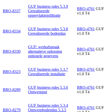
GUF business rules 5.3.9
BRO-4761
GUF
BRO-8337
Gerealiseerde
v1.0 T4
oppervlakteinfiltratie
GUF business rules 5.3.8
BRO-4761
GUF
BRO-8334
Gerealiseerde bodemlus
v1.0 T4
GUF: werkafspraak
BRO-4761
GUF
BRO-8330
alternatieve oplossing
v1.0 T4
optionele gegevens
GUF business rules 5.3.7
BRO-4761
GUF
BRO-8323
Gerealiseerde installatie
v1.0 T4
GUF business rules 5.3.6
BRO-4761
GUF
BRO-8289
Ontwerpput
v1.0 T4
GUF business rules 5.3.4
BRO-4761
GUF
BRO-8279
Ontwerpbodemlus 5.3.5