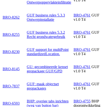
v1.0 T4
Ontwerpoppervlakteinfiltratie
GUF business rules 5.3.3
BRO-4761
GUF
BRO-8262
Ontwerpinstallatie
v1.0 T4
GUF business rules 5.3.2
BRO-4761
GUF
BRO-8255
Recht grondwatergebruik
v1.0 T4
GUF support for multiPoint
BRO-4761
GUF
BRO-8230
standardizedLocation.
v1.0 T4
GU: gecombineerde kenset
BRO-4761
GUF
BRO-8145
geopackage GUF/GPD
v1.0 T4
GUF: maak objectset
BRO-4761
GUF
BRO-7837
geopackages
v1.0 T4
BHP: overige tabs inrichten
BRO-4755
BHP
BRO-6593
(weg van button bar)
doorontwikkeling