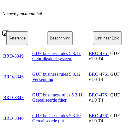
Nieuwe functionaliteit
Referentie
Beschrijving
Link naar Epic
GUF business rules 5.3.17
BRO-4761
GUF
BRO-8349
Gebruiksdoel systeem
v1.0 T4
GUF business rules 5.3.12
BRO-4761
GUF
BRO-8346
Verkenning
v1.0 T4
GUF businness rules 5.3.11
BRO-4761
GUF
BRO-8343
Gerealiseerde filter
v1.0 T4
GUF business rules 5.3.10
BRO-4761
GUF
BRO-8340
Gerealiseerde put
v1.0 T4