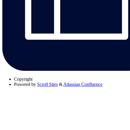
Copyright
Powered by
Scroll Sites
&
Atlassian Confluence