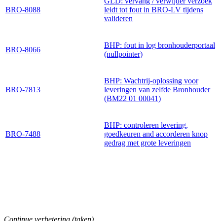
GLD: vervang / verwijder verzoek
BRO-8088
leidt tot fout in BRO-LV tijdens
valideren
BHP: fout in log bronhouderportaal
BRO-8066
(nullpointer)
BHP: Wachtrij-oplossing voor
BRO-7813
leveringen van zelfde Bronhouder
(BM22 01 00041)
BHP: controleren levering,
BRO-7488
goedkeuren and accorderen knop
gedrag met grote leveringen
Continue verbetering (taken)