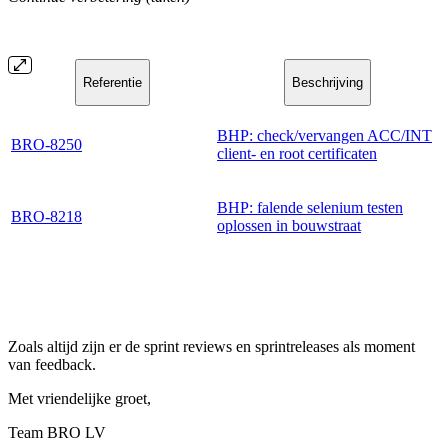
Referentie
Beschrijving
BHP: check/vervangen ACC/INT
BRO-8250
client- en root certificaten
BHP: falende selenium testen
BRO-8218
oplossen in bouwstraat
Zoals altijd zijn er de sprint reviews en sprintreleases als moment
van feedback.
Met vriendelijke groet,
Team BRO LV