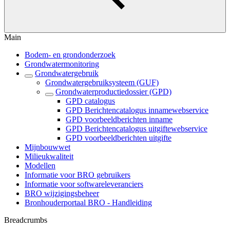
Main
Bodem- en grondonderzoek
Grondwatermonitoring
Grondwatergebruik
Grondwatergebruiksysteem (GUF)
Grondwaterproductiedossier (GPD)
GPD catalogus
GPD Berichtencatalogus innamewebservice
GPD voorbeeldberichten inname
GPD Berichtencatalogus uitgiftewebservice
GPD voorbeeldberichten uitgifte
Mijnbouwwet
Milieukwaliteit
Modellen
Informatie voor BRO gebruikers
Informatie voor softwareleveranciers
BRO wijzigingsbeheer
Bronhouderportaal BRO - Handleiding
Breadcrumbs