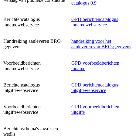
Verslag van publieke consultatie
catalogus 0.9
Berichtencatalogus
GPD berichtencatalogus
innamewebservice
innamewebservice
Handreiking aanleveren BRO-
handreiking voor het
gegevens
aanleveren van BRO-gegevens
Voorbeeldberichten
GPD voorbeeldberichten
innamewebservice
inname
Berichtencatalogus
GPD berichtencatalogus
uitgiftewebservice
uitgiftewebservice
Voorbeeldberichten
GPD voorbeeldberichten
uitgiftewebservice
uitgifte
Berichtenschema's - xsd's en
wsdl's