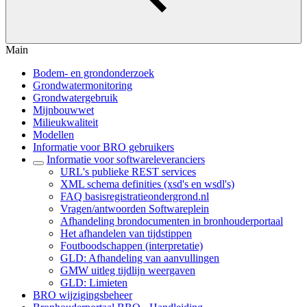
Main
Bodem- en grondonderzoek
Grondwatermonitoring
Grondwatergebruik
Mijnbouwwet
Milieukwaliteit
Modellen
Informatie voor BRO gebruikers
Informatie voor softwareleveranciers
URL's publieke REST services
XML schema definities (xsd's en wsdl's)
FAQ basisregistratieondergrond.nl
Vragen/antwoorden Softwareplein
Afhandeling brondocumenten in bronhouderportaal
Het afhandelen van tijdstippen
Foutboodschappen (interpretatie)
GLD: Afhandeling van aanvullingen
GMW uitleg tijdlijn weergaven
GLD: Limieten
BRO wijzigingsbeheer