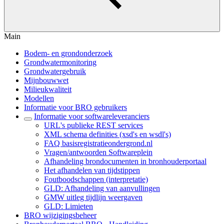
Main
Bodem- en grondonderzoek
Grondwatermonitoring
Grondwatergebruik
Mijnbouwwet
Milieukwaliteit
Modellen
Informatie voor BRO gebruikers
Informatie voor softwareleveranciers
URL's publieke REST services
XML schema definities (xsd's en wsdl's)
FAQ basisregistratieondergrond.nl
Vragen/antwoorden Softwareplein
Afhandeling brondocumenten in bronhouderportaal
Het afhandelen van tijdstippen
Foutboodschappen (interpretatie)
GLD: Afhandeling van aanvullingen
GMW uitleg tijdlijn weergaven
GLD: Limieten
BRO wijzigingsbeheer