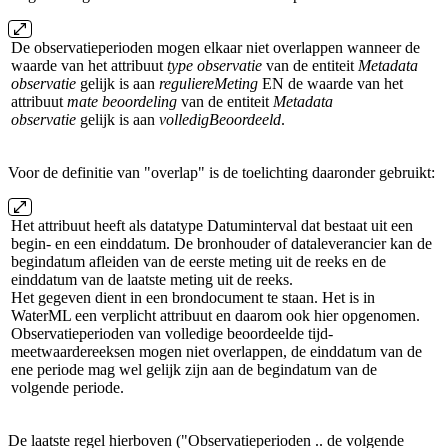
De observatieperioden mogen elkaar niet overlappen wanneer de
waarde van het attribuut
type observatie
van de entiteit
Metadata
observatie
gelijk is aan
reguliereMeting
EN de waarde van het
attribuut
mate beoordeling
van de entiteit
Metadata
observatie
gelijk is aan
volledigBeoordeeld
.
Voor de definitie van "overlap" is de toelichting daaronder gebruikt:
Het attribuut heeft als datatype Datuminterval dat bestaat uit een
begin- en een einddatum. De bronhouder of dataleverancier kan de
begindatum afleiden van de eerste meting uit de reeks en de
einddatum van de laatste meting uit de reeks.
Het gegeven dient in een brondocument te staan. Het is in
WaterML een verplicht attribuut en daarom ook hier opgenomen.
Observatieperioden van volledige beoordeelde tijd-
meetwaardereeksen mogen niet overlappen, de einddatum van de
ene periode mag wel gelijk zijn aan de begindatum van de
volgende periode.
De laatste regel hierboven ("Observatieperioden .. de volgende