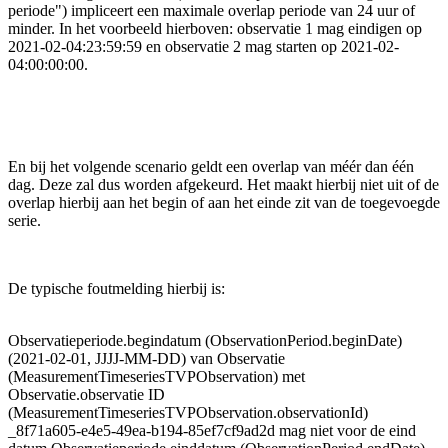
periode") impliceert een maximale overlap periode van 24 uur of
minder. In het voorbeeld hierboven: observatie 1 mag eindigen op
2021-02-04:23:59:59 en observatie 2 mag starten op 2021-02-
04:00:00:00.
En bij het volgende scenario geldt een overlap van méér dan één
dag. Deze zal dus worden afgekeurd. Het maakt hierbij niet uit of de
overlap hierbij aan het begin of aan het einde zit van de toegevoegde
serie.
De typische foutmelding hierbij is:
Observatieperiode.begindatum (ObservationPeriod.beginDate)
(2021-02-01, JJJJ-MM-DD) van Observatie
(MeasurementTimeseriesTVPObservation) met
Observatie.observatie ID
(MeasurementTimeseriesTVPObservation.observationId)
_8f71a605-e4e5-49ea-b194-85ef7cf9ad2d mag niet voor de eind