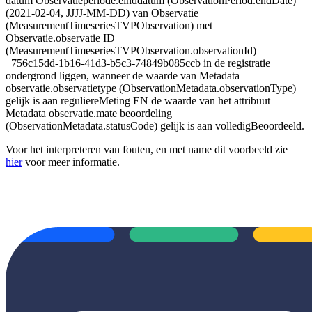
datum Observatieperiode.einddatum (ObservationPeriod.endDate)
(2021-02-04, JJJJ-MM-DD) van Observatie
(MeasurementTimeseriesTVPObservation) met
Observatie.observatie ID
(MeasurementTimeseriesTVPObservation.observationId)
_756c15dd-1b16-41d3-b5c3-74849b085ccb in de registratie
ondergrond liggen, wanneer de waarde van Metadata
observatie.observatietype (ObservationMetadata.observationType)
gelijk is aan reguliereMeting EN de waarde van het attribuut
Metadata observatie.mate beoordeling
(ObservationMetadata.statusCode) gelijk is aan volledigBeoordeeld
.
Voor het interpreteren van fouten, en met name dit voorbeeld zie
hier
voor meer informatie.