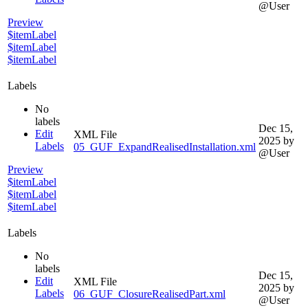
@User
Preview
$itemLabel
$itemLabel
$itemLabel
Labels
No
labels
Dec 15,
Edit
XML File
2025
by
Labels
05_GUF_ExpandRealisedInstallation.xml
@User
Preview
$itemLabel
$itemLabel
$itemLabel
Labels
No
labels
Dec 15,
Edit
XML File
2025
by
Labels
06_GUF_ClosureRealisedPart.xml
@User