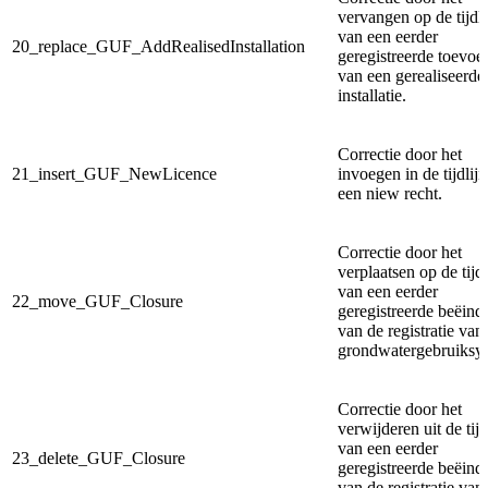
vervangen op de tijdli
van een eerder
20_replace_GUF_AddRealisedInstallation
geregistreerde toevoe
van een gerealiseerde
installatie.
Correctie door het
21_insert_GUF_NewLicence
invoegen in de tijdlij
een niew recht.
Correctie door het
verplaatsen op de tijdl
van een eerder
22_move_GUF_Closure
geregistreerde beëind
van de registratie van
grondwatergebruiksy
Correctie door het
verwijderen uit de tijd
van een eerder
23_delete_GUF_Closure
geregistreerde beëind
van de registratie van