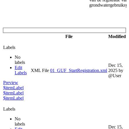
grondwatergebruiksy
File
Modified
Labels
No
labels
Dec 15,
Edit
XML File
01_GUF_StartRegistration.xml
2025
by
Labels
@User
Preview
$itemLabel
$itemLabel
$itemLabel
Labels
No
labels
Dec 15,