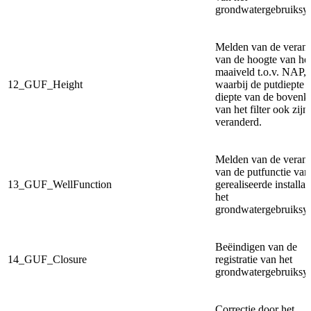
grondwatergebruiksy
Melden van de veran
van de hoogte van he
maaiveld t.o.v. NAP,
12_GUF_Height
waarbij de putdiepte 
diepte van de bovenk
van het filter ook zijn
veranderd.
Melden van de veran
van de putfunctie van
13_GUF_WellFunction
gerealiseerde installat
het
grondwatergebruiksy
Beëindigen van de
14_GUF_Closure
registratie van het
grondwatergebruiksy
Correctie door het