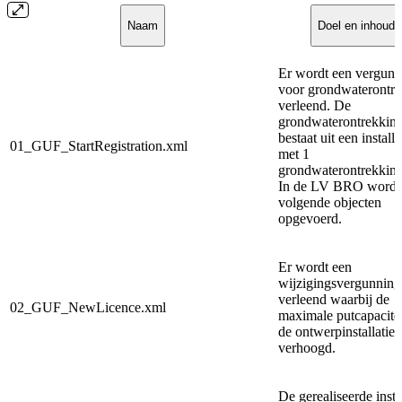
Naam
Doel en inhoud
Er wordt een vergunn
voor grondwaterontr
verleend. De
grondwaterontrekkin
bestaat uit een installa
01_GUF_StartRegistration.xml
met 1
grondwaterontrekking
In de LV BRO worde
volgende objecten
opgevoerd.
Er wordt een
wijzigingsvergunning
verleend waarbij de
02_GUF_NewLicence.xml
maximale putcapacite
de ontwerpinstallatie i
verhoogd.
De gerealiseerde instal