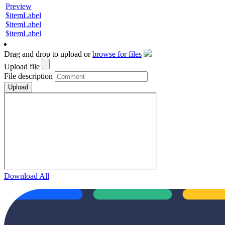
Preview
$itemLabel
$itemLabel
$itemLabel
Drag and drop to upload or
browse for files
Upload file
File description
Download All