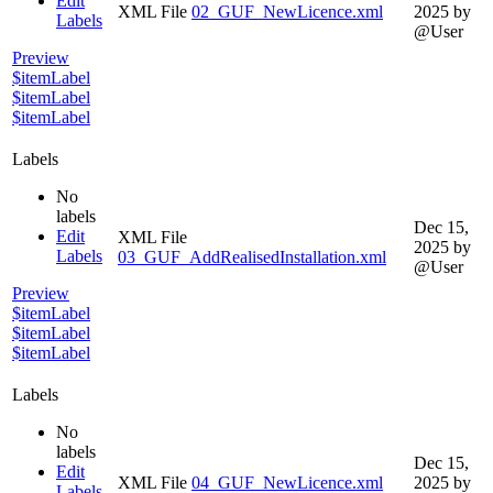
Edit
XML File
02_GUF_NewLicence.xml
2025
by
Labels
@User
Preview
$itemLabel
$itemLabel
$itemLabel
Labels
No
labels
Dec 15,
Edit
XML File
2025
by
Labels
03_GUF_AddRealisedInstallation.xml
@User
Preview
$itemLabel
$itemLabel
$itemLabel
Labels
No
labels
Dec 15,
Edit
XML File
04_GUF_NewLicence.xml
2025
by
Labels