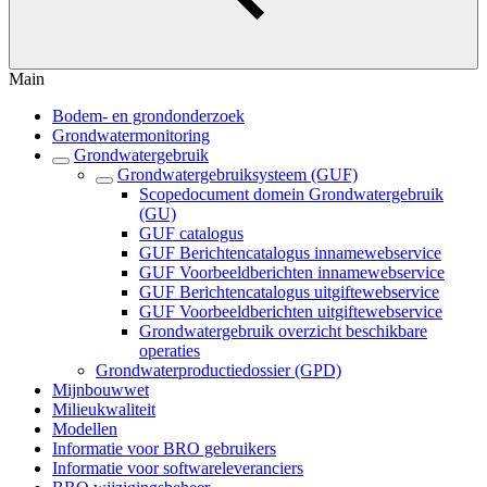
Main
Bodem- en grondonderzoek
Grondwatermonitoring
Grondwatergebruik
Grondwatergebruiksysteem (GUF)
Scopedocument domein Grondwatergebruik
(GU)
GUF catalogus
GUF Berichtencatalogus innamewebservice
GUF Voorbeeldberichten innamewebservice
GUF Berichtencatalogus uitgiftewebservice
GUF Voorbeeldberichten uitgiftewebservice
Grondwatergebruik overzicht beschikbare
operaties
Grondwaterproductiedossier (GPD)
Mijnbouwwet
Milieukwaliteit
Modellen
Informatie voor BRO gebruikers
Informatie voor softwareleveranciers