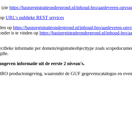
 (zie
https://basisregistratieondergrond.nl/inhoud-bro/aanleveren-opvr
 op
URL's publieke REST services
nden op
https://basisregistratieondergrond.nl/inhoud-bro/aanleveren-op
onder is te vinden op
https://basisregistratieondergrond.nl/inhoud-bro/
ifieke informatie per domein/registratieobjecttype zoals scopedocume
ifte.
ngeven informatie uit de eerste 2 niveau's.
e BRO productomgeving, waaronder de GUF gegevenscatalogus en event