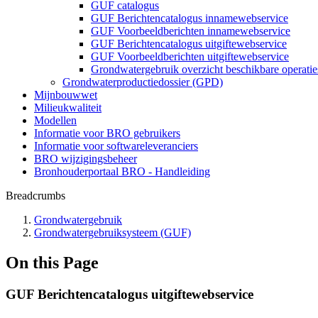
GUF catalogus
GUF Berichtencatalogus innamewebservice
GUF Voorbeeldberichten innamewebservice
GUF Berichtencatalogus uitgiftewebservice
GUF Voorbeeldberichten uitgiftewebservice
Grondwatergebruik overzicht beschikbare operatie
Grondwaterproductiedossier (GPD)
Mijnbouwwet
Milieukwaliteit
Modellen
Informatie voor BRO gebruikers
Informatie voor softwareleveranciers
BRO wijzigingsbeheer
Bronhouderportaal BRO - Handleiding
Breadcrumbs
Grondwatergebruik
Grondwatergebruiksysteem (GUF)
On this Page
GUF Berichtencatalogus uitgiftewebservice