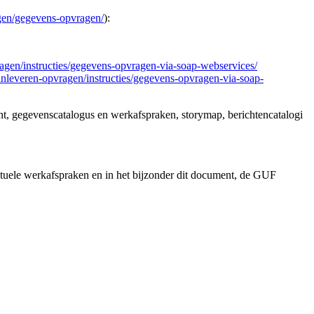
agen/gegevens-opvragen/
):
vragen/instructies/gegevens-opvragen-via-soap-webservices/
aanleveren-opvragen/instructies/gegevens-opvragen-via-soap-
nt, gegevenscatalogus en werkafspraken, storymap, berichtencatalogi
uele werkafspraken en in het bijzonder dit document, de GUF