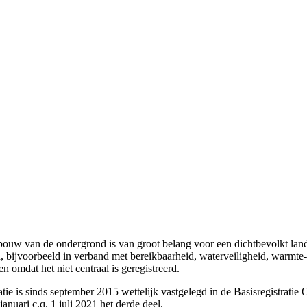
ouw van de ondergrond is van groot belang voor een dichtbevolkt land 
, bijvoorbeeld in verband met bereikbaarheid, waterveiligheid, warmt
mdat het niet centraal is geregistreerd.
tie is sinds september 2015 wettelijk vastgelegd in de Basisregistrati
januari c.q. 1 juli 2021 het derde deel.