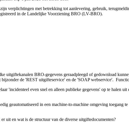
 zijn verplichtingen met betrekking tot aanlevering, gebruik, terugmel
istreerd in de Landelijke Voorziening BRO (LV-BRO).
elke uitgiftekanalen BRO-gegevens geraadpleegd of gedownload kunne
t bijzonder de 'REST uitgifteservice' en de 'SOAP webservice'.
Functio
ar 'incidenteel even snel en alleen publieke gegevens' op te halen ui
dig geautomatiseerd in een machine-to-machine omgeving toegang te h
er uit en wat is de structuur van de diverse uitgiftedocumenten?