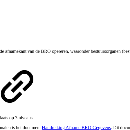
n de afnamekant van de BRO opereren, waaronder bestuursorganen (bes
aats op 3 niveaus.
kanalen is het document
Handreiking Afname BRO Gegevens
. Dit docu