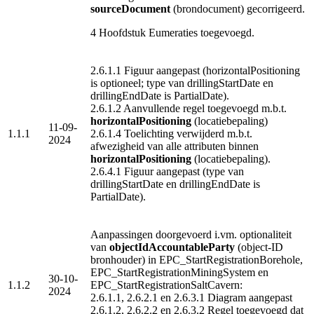
sourceDocument
(brondocument) gecorrigeerd.
4 Hoofdstuk Eumeraties toegevoegd.
2.6.1.1 Figuur aangepast (horizontalPositioning
is optioneel; type van drillingStartDate en
drillingEndDate is PartialDate).
2.6.1.2 Aanvullende regel toegevoegd m.b.t.
horizontalPositioning
(locatiebepaling)
11-09-
1.1.1
2.6.1.4 Toelichting verwijderd m.b.t.
2024
afwezigheid van alle attributen binnen
horizontalPositioning
(locatiebepaling).
2.6.4.1 Figuur aangepast (type van
drillingStartDate en drillingEndDate is
PartialDate).
Aanpassingen doorgevoerd i.vm. optionaliteit
van
objectIdAccountableParty
(object-ID
bronhouder) in EPC_StartRegistrationBorehole,
EPC_StartRegistrationMiningSystem en
30-10-
1.1.2
EPC_StartRegistrationSaltCavern:
2024
2.6.1.1, 2.6.2.1 en 2.6.3.1 Diagram aangepast
2.6.1.2, 2.6.2.2 en 2.6.3.2 Regel toegevoegd dat