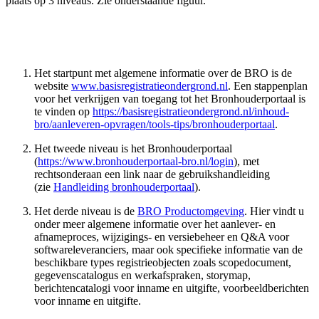
plaats op 3 niveaus. Zie onderstaande figuur.
Het startpunt met algemene informatie over de BRO is de
website
www.basisregistratieondergrond.nl
. Een stappenplan
voor het verkrijgen van toegang tot het Bronhouderportaal is
te vinden op
https://basisregistratieondergrond.nl/inhoud-
bro/aanleveren-opvragen/tools-tips/bronhouderportaal
.
Het tweede niveau is het Bronhouderportaal
(
https://www.bronhouderportaal-bro.nl/login
), met
rechtsonderaan een link naar de gebruikshandleiding
(zie
Handleiding bronhouderportaal
).
Het derde niveau is de
BRO Productomgeving
. Hier vindt u
onder meer algemene informatie over het aanlever- en
afnameproces, wijzigings- en versiebeheer en Q&A voor
softwareleveranciers, maar ook specifieke informatie van de
beschikbare types registrieobjecten zoals scopedocument,
gegevenscatalogus en werkafspraken, storymap,
berichtencatalogi voor inname en uitgifte, voorbeeldberichten
voor inname en uitgifte.