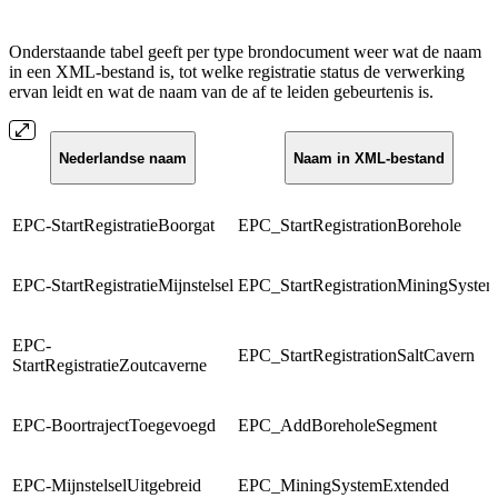
Onderstaande tabel geeft per type brondocument weer wat de naam
in een XML-bestand is, tot welke registratie status de verwerking
ervan leidt en wat de naam van de af te leiden gebeurtenis is.
Nederlandse naam
Naam in XML-bestand
EPC-StartRegistratieBoorgat
EPC_StartRegistrationBorehole
EPC-StartRegistratieMijnstelsel
EPC_StartRegistrationMiningSyste
EPC-
EPC_StartRegistrationSaltCavern
StartRegistratieZoutcaverne
EPC-BoortrajectToegevoegd
EPC_AddBoreholeSegment
EPC-MijnstelselUitgebreid
EPC_MiningSystemExtended