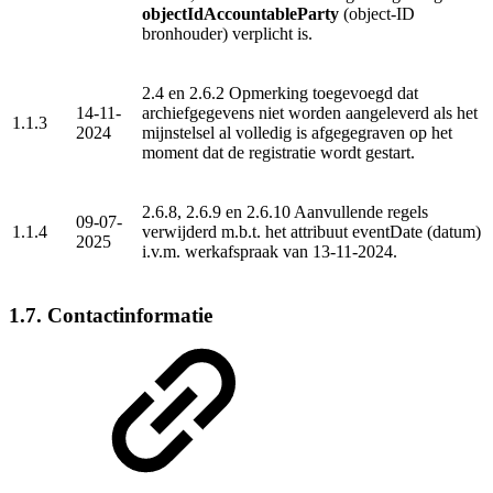
objectIdAccountableParty
(object-ID
bronhouder) verplicht is.
2.4 en 2.6.2 Opmerking toegevoegd dat
14-11-
archiefgegevens niet worden aangeleverd als het
1.1.3
2024
mijnstelsel al volledig is afgegegraven op het
moment dat de registratie wordt gestart.
2.6.8, 2.6.9 en 2.6.10 Aanvullende regels
09-07-
1.1.4
verwijderd m.b.t. het attribuut eventDate (datum)
2025
i.v.m. werkafspraak van 13-11-2024.
1.7. Contactinformatie