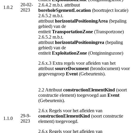
20-02-
2.6.4.2 m.b.t.
attribuut
1.0.2
2023
boreholeSgementLocation
(boortraject locatie)
2.6.5.2 m.b.t.
attribuut
horizontalPositioningArea
(bepaling
gebied) van de
entiteit
TransportationZone
(Transportzone)
2.6.5.2 m.b.t.
attribuut
horizontalPositioningrea
(bepaling
gebied) van de
entiteit
ExploitationZone
(Ontginningszone)
2.6.x.3 Extra regels voor afleiden van het
attribuut
sourceDocument
(brondocument) voor
gegevengroep
Event
(Gebeurtenis).
2.2 Attribuut
constructionElementKind
(soort
constructie element) toegevoegd aan
Event
(Gebeurtenis).
2.6.x Regels voor het afleiden van
29-9-
constructionElementKind
(soort constructie
1.1.0
2023
element) toegevoegd.
2.6.x Regels voor het afleiden van