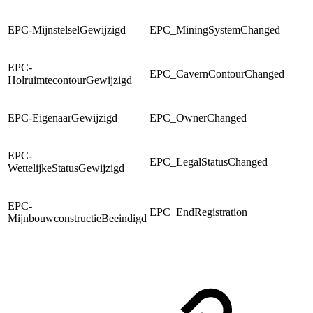
EPC-MijnstelselGewijzigd
EPC_MiningSystemChanged
EPC-
EPC_CavernContourChanged
HolruimtecontourGewijzigd
EPC-EigenaarGewijzigd
EPC_OwnerChanged
EPC-
EPC_LegalStatusChanged
WettelijkeStatusGewijzigd
EPC-
EPC_EndRegistration
MijnbouwconstructieBeeindigd