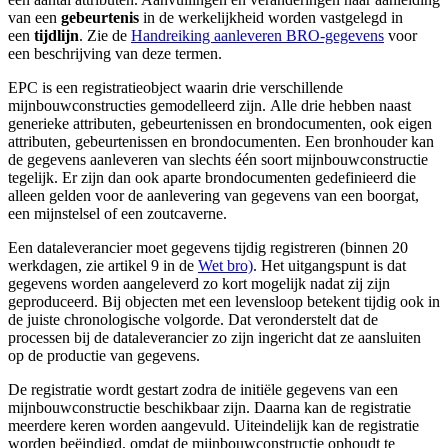
van een
gebeurtenis
in de werkelijkheid worden vastgelegd in
een
tijdlijn
. Zie
de
Handreiking aanleveren BRO-gegevens
voor
een beschrijving van deze termen.
EPC
is een registratieobject waarin drie verschillende
mijnbouwconstructies gemodelleerd zijn. Alle drie hebben naast
generieke attributen, gebeurtenissen en brondocumenten, ook eigen
attributen, gebeurtenissen en brondocumenten. Een bronhouder kan
de gegevens aanleveren van slechts één soort mijnbouwconstructie
tegelijk. Er zijn dan ook aparte brondocumenten gedefinieerd die
alleen gelden voor de aanlevering van gegevens van een boorgat,
een mijnstelsel of een zoutcaverne.
Een dataleverancier moet gegevens tijdig registreren
(
binnen 20
werkdagen
, zie artikel 9 in de
Wet bro)
. Het uitgangspunt is dat
gegevens worden aangeleverd zo kort mogelijk nadat zij zijn
geproduceerd. Bij objecten met een levensloop betekent tijdig ook in
de juiste chronologische volgorde. Dat veronderstelt dat de
processen bij de dataleverancier zo zijn ingericht dat ze aansluiten
op de productie van gegevens.
De registratie wordt gestart zodra de initiële gegevens van een
mijnbouwconstructie beschikbaar zijn.
Daarna kan de registratie
meerdere keren worden aangevuld. Uiteindelijk kan de registratie
worden beëindigd, omdat de mijnbouwconstructie ophoudt te