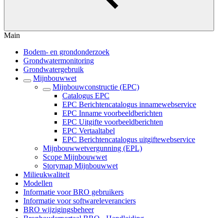
Main
Bodem- en grondonderzoek
Grondwatermonitoring
Grondwatergebruik
Mijnbouwwet
Mijnbouwconstructie (EPC)
Catalogus EPC
EPC Berichtencatalogus innamewebservice
EPC Inname voorbeeldberichten
EPC Uitgifte voorbeeldberichten
EPC Vertaaltabel
EPC Berichtencatalogus uitgiftewebservice
Mijnbouwwetvergunning (EPL)
Scope Mijnbouwwet
Storymap Mijnbouwwet
Milieukwaliteit
Modellen
Informatie voor BRO gebruikers
Informatie voor softwareleveranciers
BRO wijzigingsbeheer