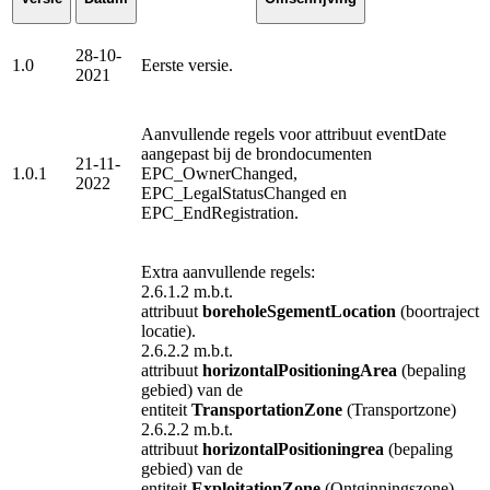
28-10-
1.0
Eerste versie.
2021
Aanvullende regels voor attribuut eventDate
aangepast bij de brondocumenten
21-11-
1.0.1
EPC_OwnerChanged,
2022
EPC_LegalStatusChanged en
EPC_EndRegistration.
Extra aanvullende regels:
2.6.1.2 m.b.t.
attribuut
boreholeSgementLocation
(boortraject
locatie).
2.6.2.2 m.b.t.
attribuut
horizontalPositioningArea
(bepaling
gebied) van de
entiteit
TransportationZone
(Transportzone)
2.6.2.2 m.b.t.
attribuut
horizontalPositioningrea
(bepaling
gebied) van de
entiteit
ExploitationZone
(Ontginningszone)