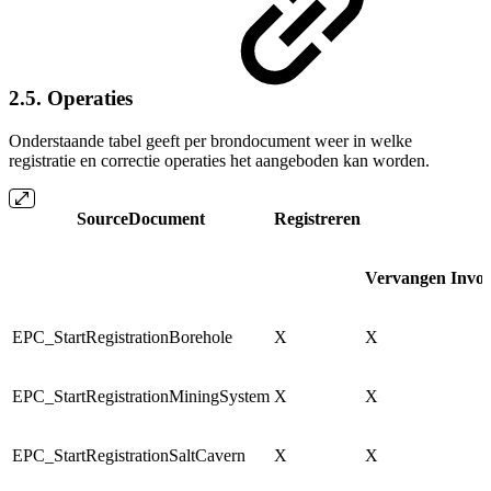
2.5. Operaties
Onderstaande tabel geeft per brondocument weer in welke
registratie en correctie operaties het aangeboden kan worden.
SourceDocument
Registreren
Vervangen
Invo
EPC_StartRegistrationBorehole
X
X
EPC_StartRegistrationMiningSystem
X
X
EPC_StartRegistrationSaltCavern
X
X