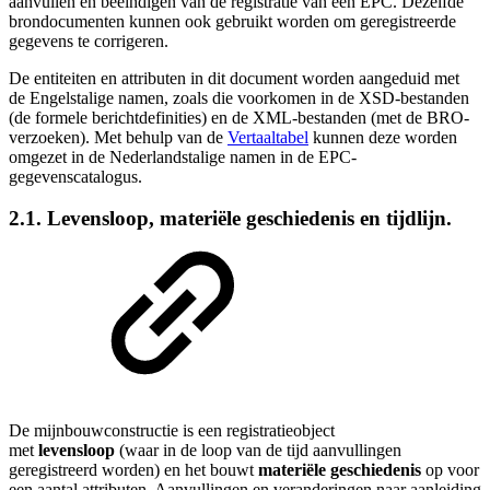
aanvullen en beëindigen van de registratie van een EPC. Dezelfde
brondocumenten kunnen ook gebruikt worden om geregistreerde
gegevens te corrigeren.
De entiteiten en attributen in dit document worden aangeduid met
de
Engelstalige namen, zoals die voorkomen in de XSD-bestanden
(de formele berichtdefinities) en de XML-bestanden (met de BRO-
verzoeken). Met behulp van de
Vertaaltabel
kunnen deze worden
omgezet in de Nederlandstalige namen in de EPC-
gegevenscatalogus.
2.1. Levensloop, materiële geschiedenis en tijdlijn.
De
mijnbouwconstructie
is een registratieobject
met
levensloop
(waar in de loop van de tijd aanvullingen
geregistreerd worden) en het bouwt
materiële geschiedenis
op voor
een aantal attributen. Aanvullingen en veranderingen naar aanleiding