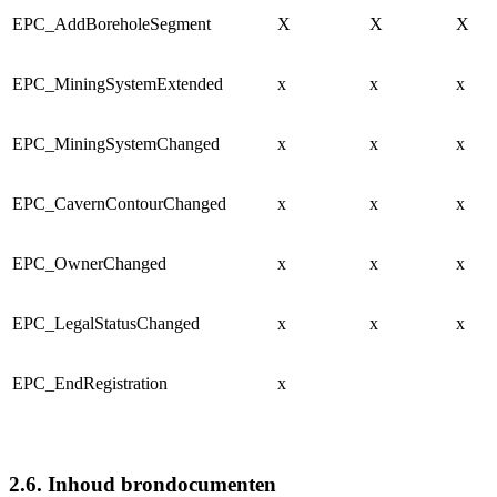
EPC_AddBoreholeSegment
X
X
X
EPC_MiningSystemExtended
x
x
x
EPC_MiningSystemChanged
x
x
x
EPC_CavernContourChanged
x
x
x
EPC_OwnerChanged
x
x
x
EPC_LegalStatusChanged
x
x
x
EPC_EndRegistration
x
2.6. Inhoud brondocumenten