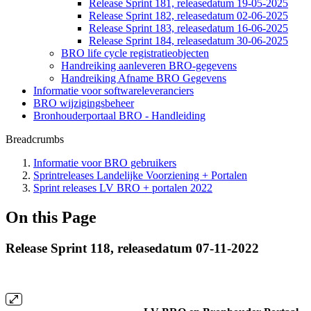
Release Sprint 181, releasedatum 19-05-2025
Release Sprint 182, releasedatum 02-06-2025
Release Sprint 183, releasedatum 16-06-2025
Release Sprint 184, releasedatum 30-06-2025
BRO life cycle registratieobjecten
Handreiking aanleveren BRO-gegevens
Handreiking Afname BRO Gegevens
Informatie voor softwareleveranciers
BRO wijzigingsbeheer
Bronhouderportaal BRO - Handleiding
Breadcrumbs
Informatie voor BRO gebruikers
Sprintreleases Landelijke Voorziening + Portalen
Sprint releases LV BRO + portalen 2022
On this Page
Release Sprint 118, releasedatum 07-11-2022