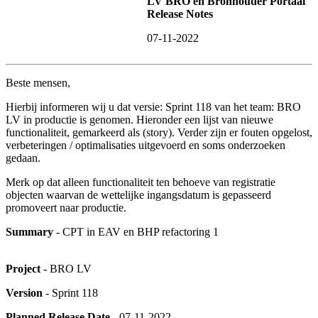
LV BRO en Bronhouder Portaal
Release Notes
07-11-2022
Beste mensen,
Hierbij informeren wij u dat versie: Sprint 118 van het team: BRO
LV in productie is genomen. Hieronder een lijst van nieuwe
functionaliteit, gemarkeerd als (story). Verder zijn er fouten opgelost,
verbeteringen / optimalisaties uitgevoerd en soms onderzoeken
gedaan.
Merk op dat alleen functionaliteit ten behoeve van registratie
objecten waarvan de wettelijke ingangsdatum is gepasseerd
promoveert naar productie.
Summary
- CPT in EAV en BHP refactoring 1
Project
- BRO LV
Version
- Sprint 118
Planned Release Date
- 07-11-2022