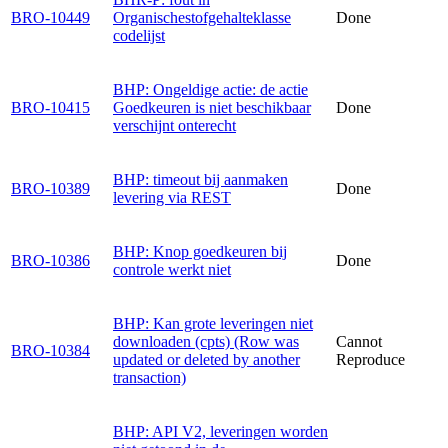
BRO-10449
Organischestofgehalteklasse
Done
codelijst
BHP: Ongeldige actie: de actie
BRO-10415
Goedkeuren is niet beschikbaar
Done
verschijnt onterecht
BHP: timeout bij aanmaken
BRO-10389
Done
levering via REST
BHP: Knop goedkeuren bij
BRO-10386
Done
controle werkt niet
BHP: Kan grote leveringen niet
downloaden (cpts) (Row was
Cannot
BRO-10384
updated or deleted by another
Reproduce
transaction)
BHP: API V2, leveringen worden