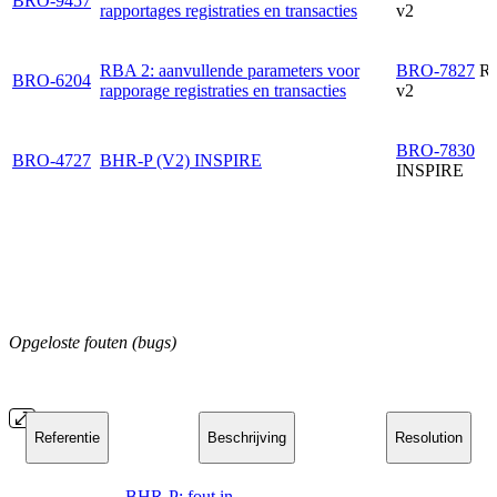
BRO-9457
rapportages registraties en transacties
v2
RBA 2: aanvullende parameters voor
BRO-7827
R
BRO-6204
rapporage registraties en transacties
v2
BRO-7830
BRO-4727
BHR-P (V2) INSPIRE
INSPIRE
Opgeloste fouten (bugs)
Referentie
Beschrijving
Resolution
BHR-P: fout in