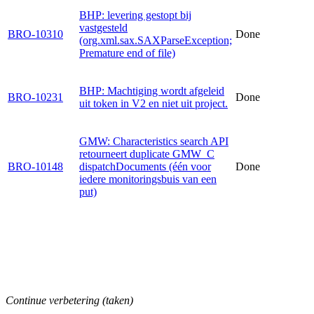
BHP: levering gestopt bij
vastgesteld
BRO-10310
Done
(org.xml.sax.SAXParseException;
Premature end of file)
BHP: Machtiging wordt afgeleid
BRO-10231
Done
uit token in V2 en niet uit project.
GMW: Characteristics search API
retourneert duplicate GMW_C
BRO-10148
dispatchDocuments (één voor
Done
iedere monitoringsbuis van een
put)
Continue verbetering (taken)