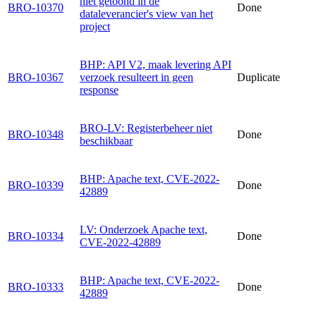
niet getoond in de
BRO-10370
Done
dataleverancier's view van het
project
BHP: API V2, maak levering API
BRO-10367
verzoek resulteert in geen
Duplicate
response
BRO-LV: Registerbeheer niet
BRO-10348
Done
beschikbaar
BHP: Apache text, CVE-2022-
BRO-10339
Done
42889
LV: Onderzoek Apache text,
BRO-10334
Done
CVE-2022-42889
BHP: Apache text, CVE-2022-
BRO-10333
Done
42889