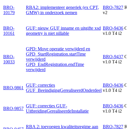
BRO-
RBA2: implementeer generiek (ex CPT,
BRO-7827
R
10179
GMW) in onderzoek nemen
v2
BRO-
GUF: nieuw GUF inname en uitgifte xsd
BRO-9436
G
10161
geometry is niet nillable
v1.0 T4 i2
GPD: Move operatie verwijderd en
GPD_StartRegistration.startTime
BRO-
BRO-9437
G
verwijderd
10033
v1.0 T4 i2
GPD_EndRegistration.endTime
verwijderd
GUF: correcties
BRO-9436
G
BRO-9861
GUF_BeeindigingGerealiseerdOnderdeel
v1.0 T4 i2
GUF: correcties GUF-
BRO-9436
G
BRO-9857
UitbreidingGerealiseerdeInstallatie
v1.0 T4 i2
RBA 2: toevoegen kwaliteitsregime aan
BRO-7827
R