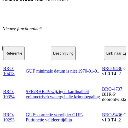
Nieuwe functionaliteit
Referentie
Beschrijving
Link naar Ep
BRO-
BRO-9436
G
GUF minimale datum is niet 1970-01-01
10418
v1.0 T4 i2
BRO-4737
BRO-
SFR/BHR-P: wijzigen kardinaliteit
BHR-P
10354
volumetrisch watergehalte krimpbepaling
doorontwikkel
BRO-
GUF: correctie verwijder GUF-
BRO-9436
G
10293
Putfunctie valideer tijdlijn
v1.0 T4 i2