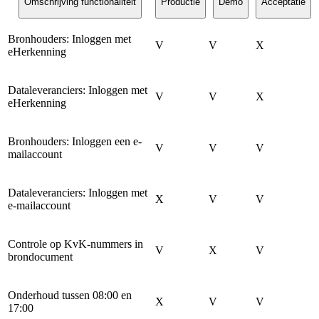
Omschrijving functionaliteit
Productie
Demo
Acceptatie
Bronhouders: Inloggen met
V
V
X
eHerkenning
Dataleveranciers: Inloggen met
V
V
X
eHerkenning
Bronhouders: Inloggen een e-
V
V
V
mailaccount
Dataleveranciers: Inloggen met
X
V
V
e-mailaccount
Controle op KvK-nummers in
V
X
V
brondocument
Onderhoud tussen 08:00 en
X
V
V
17:00