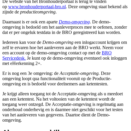
De website van het Bronhouderportaal is terug te vinden
op
www.bronhouderportaal-bro.nl
. Deze omgeving staat bekend als
zijnde de
productieomgeving
.
Daarnaast is er ook een aparte
Demo-omgeving
. De demo-
omgeving is bedoeld om het aanleverproces mee te oefenen, zonder
dat er per ongeluk testdata in de BRO geregistreerd kan worden.
Iedereen kan voor de
Demo-omgeving
een inlogaccount krijgen om
zelf te ervaren hoe het aanleveren aan de BRO werkt. Neem voor
een account op de demo-omgeving contact op met de
BRO
Servicedesk.
Je kunt op de demo-omgeving eventueel ook inloggen
met eHerkenning 2+.
Er is nog een 3e omgeving: de
Acceptatie-omgeving.
Deze
omgeving loopt qua functionaliteit vooruit op de Productie-
omgeving en is bedoeld voor deelnemers aan ketentesten.
Je krijgt alleen toegang tot de Acceptatie-omgeving als u meedoet
aan een ketentest. Na het voltooien van de ketentest wordt de
toegang weer ontzegd. De Acceptatie-omgeving is regelmatig aan
onderhoud onderhevig en is daarmee niet geschikt voor het testen
van het aanleveren van gegevens. Daartoe dient de Demo-
omgeving.