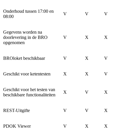
Onderhoud tussen 17:00 en
V
V
V
08:00
Gegevens worden na
doorlevering in de BRO
V
X
X
opgenomen
BROloket beschikbaar
V
X
V
Geschikt voor ketentesten
X
X
V
Geschikt voor het testen van
X
V
X
beschikbare functionaliteiten
REST-Uitgifte
V
V
X
PDOK Viewer
V
X
X