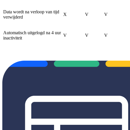
Data wordt na verloop van tijd
X
V
V
verwijderd
Automatisch uitgelogd na 4 uur
V
V
V
inactiviteit