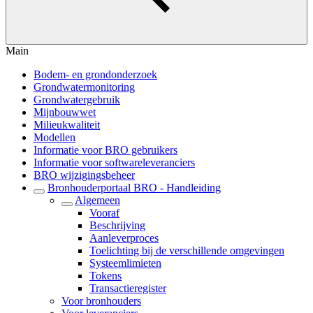
Main
Bodem- en grondonderzoek
Grondwatermonitoring
Grondwatergebruik
Mijnbouwwet
Milieukwaliteit
Modellen
Informatie voor BRO gebruikers
Informatie voor softwareleveranciers
BRO wijzigingsbeheer
Bronhouderportaal BRO - Handleiding
Algemeen
Vooraf
Beschrijving
Aanleverproces
Toelichting bij de verschillende omgevingen
Systeemlimieten
Tokens
Transactieregister
Voor bronhouders